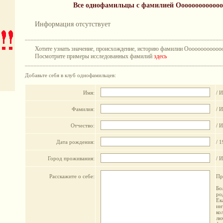
Все однофамильцы с фамилией Ооооооооооооо
Информация отсутствует
__________________________________________________________________
Хотите узнать значение, происхождение, историю фамилии Оооооооооооо
Посмотрите примеры исследованных фамилий
здесь
__________________________________________________________________
Добавьте себя в клуб однофамильцев:
Имя:
/ И
Фамилия:
/ 
Отчество:
/ 
Дата рождения:
/ 
Город проживания:
/ 
Расскажите о себе:
Пр
Бо
ро
Ек
ин
ко
лю