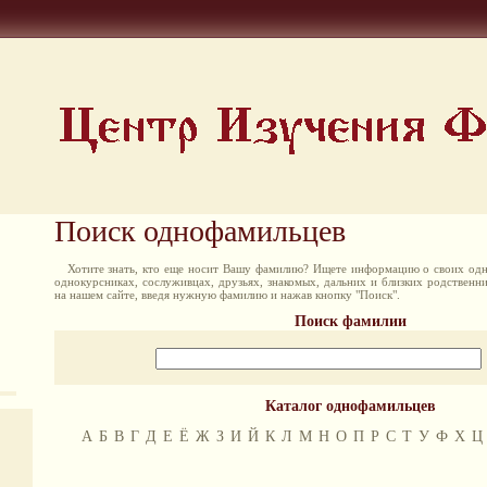
Поиск однофамильцев
Хотите знать, кто еще носит Вашу фамилию? Ищете информацию о своих одн
однокурсниках, сослуживцах, друзьях, знакомых, дальних и близких родственн
на нашем сайте, введя нужную фамилию и нажав кнопку "Поиск".
Поиск фамилии
Каталог однофамильцев
А
Б
В
Г
Д
Е
Ё
Ж
З
И
Й
К
Л
М
Н
О
П
Р
С
Т
У
Ф
Х
Ц