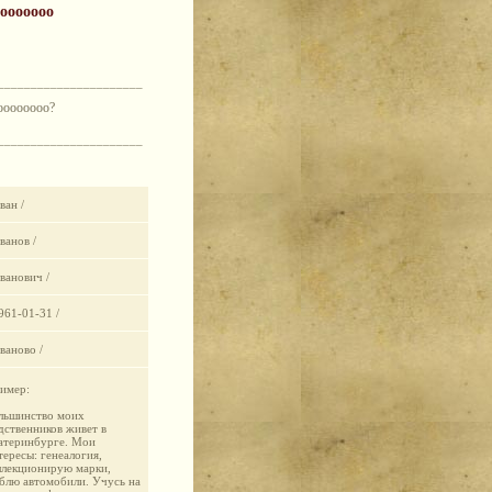
ооооооо
______________________
оооооооо?
______________________
ван /
Иванов /
Иванович /
1961-01-31 /
Иваново /
имер:
льшинство моих
дственников живет в
атеринбурге. Мои
тересы: генеалогия,
ллекционирую марки,
блю автомобили. Учусь на