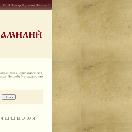
НИИ "Центр Изучения Фамилий"
офамильцах, одноклассниках,
иках? Попробуйте сделать это
Ч
Ш
Щ
Ы
Э
Ю
Я