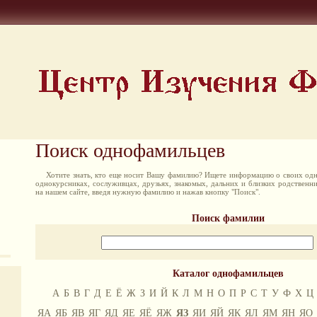
Поиск однофамильцев
Хотите знать, кто еще носит Вашу фамилию? Ищете информацию о своих одн
однокурсниках, сослуживцах, друзьях, знакомых, дальних и близких родственн
на нашем сайте, введя нужную фамилию и нажав кнопку "Поиск".
Поиск фамилии
Каталог однофамильцев
А
Б
В
Г
Д
Е
Ё
Ж
З
И
Й
К
Л
М
Н
О
П
Р
С
Т
У
Ф
Х
Ц
ЯА
ЯБ
ЯВ
ЯГ
ЯД
ЯЕ
ЯЁ
ЯЖ
ЯЗ
ЯИ
ЯЙ
ЯК
ЯЛ
ЯМ
ЯН
ЯО