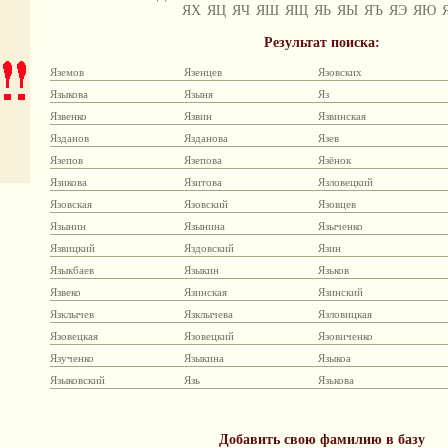
ЯХ
ЯЦ
ЯЧ
ЯШ
ЯЩ
ЯЬ
ЯЫ
ЯЪ
ЯЭ
ЯЮ
Результат поиска:
Яземов
Язенцев
Язовских
Языкова
Языня
Яз
Язвенко
Язвин
Язвинская
Язданов
Язданова
Язев
Язепов
Язепова
Язёнок
Язикова
Язитова
Язловецкий
Язовская
Язовский
Язовцев
Язынин
Язынина
Языченко
Язвицкий
Яздовский
Язин
Языкбаев
Языкин
Язьков
Язвеко
Язинская
Язинский
Язклычев
Язклычева
Язловицкая
Язовецкая
Язовецкий
Язовиченко
Язученко
Языкина
Языкоа
Языковский
Язь
Язькова
Добавить свою фамилию в базу