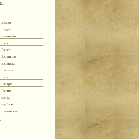
ЯЯ
Языков
Язаджи
Язвинский
Язева
Язиков
Язовицкая
Язовцева
Язычьян
Язов
Язбарян
Язкина
Язова
Язубчик
Языковская