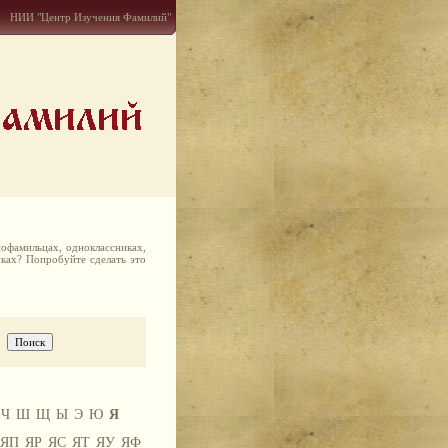
НИИ "Центр Изучения Фамилий"
офамильцах, одноклассниках,
иках? Попробуйте сделать это
Ч
Ш
Щ
Ы
Э
Ю
Я
ЯП
ЯР
ЯС
ЯТ
ЯУ
ЯФ