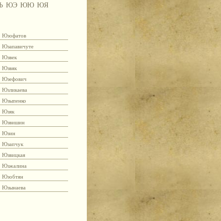
Ъ
ЮЭ
ЮЮ
ЮЯ
Юзофатов
Юзапавичуте
Юзвек
Юзвяк
Юзефович
Юзликаева
Юзыпенко
Юзяк
Юзвишин
Юзин
Юзапчук
Юзвицкая
Юзжалина
Юзобтян
Юзынаева