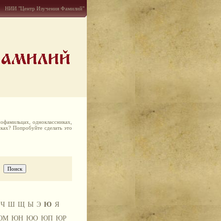
НИИ "Центр Изучения Фамилий"
офамильцах, одноклассниках,
иках? Попробуйте сделать это
Ч
Ш
Щ
Ы
Э
Ю
Я
ЮМ
ЮН
ЮО
ЮП
ЮР