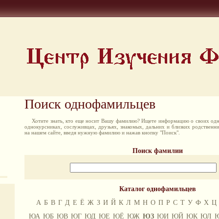
Поиск однофамильцев
Хотите знать, кто еще носит Вашу фамилию? Ищете информацию о своих одн
однокурсниках, сослуживцах, друзьях, знакомых, дальних и близких родственн
на нашем сайте, введя нужную фамилию и нажав кнопку "Поиск".
Поиск фамилии
Каталог однофамильцев
А
Б
В
Г
Д
Е
Ё
Ж
З
И
Й
К
Л
М
Н
О
П
Р
С
Т
У
Ф
Х
Ц
ЮА
ЮБ
ЮВ
ЮГ
ЮД
ЮЕ
ЮЁ
ЮЖ
ЮЗ
ЮИ
ЮЙ
ЮК
ЮЛ