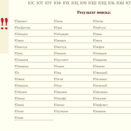
ЮС
ЮТ
ЮУ
ЮФ
ЮХ
ЮЦ
ЮЧ
ЮШ
ЮЩ
ЮЬ
ЮЫ
Ю
Результат поиска:
Юзвович
Юзеев
Юзеева
Юзофатова
Юзюк
Юзабчук
Юзбашев
Юзбашьян
Юзвак
Юзвик
Юзвиков
Юзвов
Юзенчук
Юзепчук
Юзефов
Юзик
Юзикеев
Юзликаев
Юзликеев
Юзухович
Юзыкаева
Юзышина
Юзьков
Юзькова
Юз
Юзва
Юзвицкий
Юзвюк
Юзгин
Юзелюнас
Юзминов
Юзов
Юзовский
Юзбеков
Юзвешин
Юзвешина
Юзенас
Юзенафс
Юзжалин
Юзина
Юзинас
Юзифович
Юзова
Юзупкина
Юзынаев
Юзько