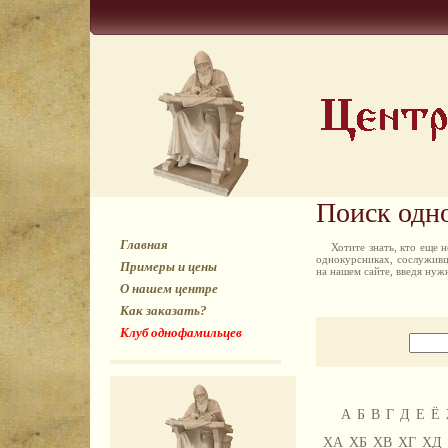
Поиск одн
Главная
Хотите знать, кто еще
однокурсниках, сослуживц
Примеры и цены
на нашем сайте, введя ну
О нашем центре
Как заказать?
Клуб однофамильцев
А
Б
В
Г
Д
Е
Ё
ХА
ХБ
ХВ
ХГ
ХД