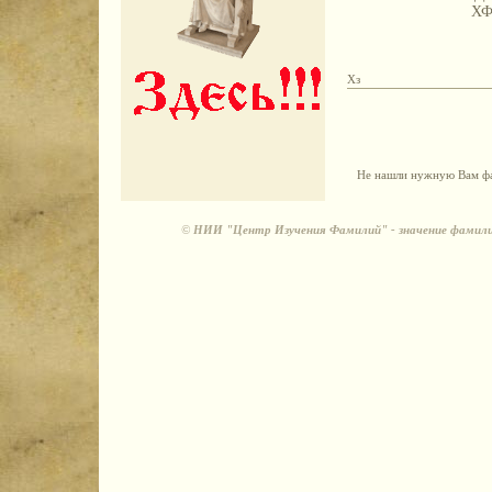
Х
Хз
Не нашли нужную Вам фа
©
НИИ "Центр Изучения Фамилий" - значение фамили