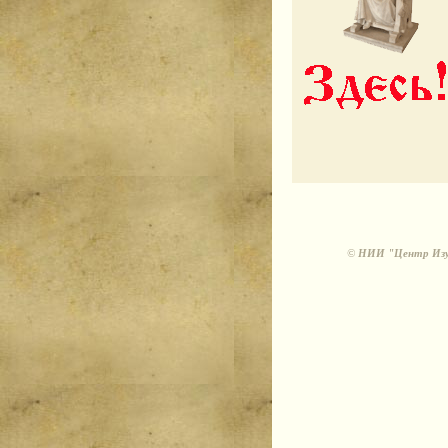
©
НИИ "Центр Изуч