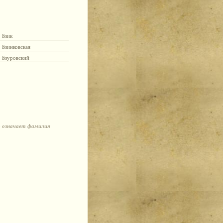
Бзик
Бзинковская
Бзуровский
о означает фамилия