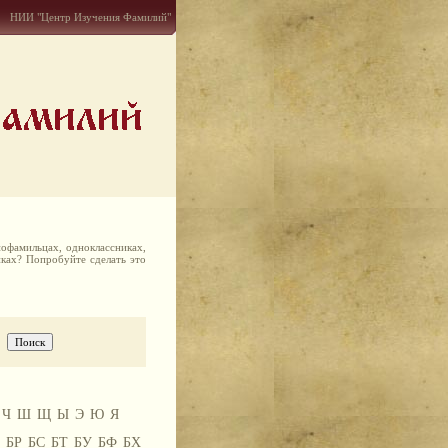
НИИ "Центр Изучения Фамилий"
офамильцах, одноклассниках,
иках? Попробуйте сделать это
Ч
Ш
Щ
Ы
Э
Ю
Я
БР
БС
БТ
БУ
БФ
БХ