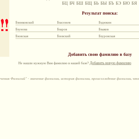
БЦ
БЧ
БШ
БЩ
БЬ
БЫ
БЪ
БЭ
БЮ
БЯ
Результат поиска:
Бзинковский
Бзасежев
Бздюкин
Бзунова
Бзаров
Бзыков
Бзовская
Бзовский
Бзуровская
Добавить свою фамилию в базу
Добавить новую фамилию
Не нашли нужную Вам фамилию в нашей базе?
ения Фамилий" - значение фамилии, история фамилии, происхождение фамилии, чт