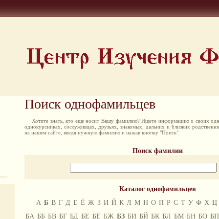
Поиск однофамильцев
Хотите знать, кто еще носит Вашу фамилию? Ищете информацию о своих одн
однокурсниках, сослуживцах, друзьях, знакомых, дальних и близких родственн
на нашем сайте, введя нужную фамилию и нажав кнопку "Поиск".
Поиск фамилии
Каталог однофамильцев
А
Б
В
Г
Д
Е
Ё
Ж
З
И
Й
К
Л
М
Н
О
П
Р
С
Т
У
Ф
Х
Ц
БА
ББ
БВ
БГ
БД
БЕ
БЁ
БЖ
БЗ
БИ
БЙ
БК
БЛ
БМ
БН
БО
БП