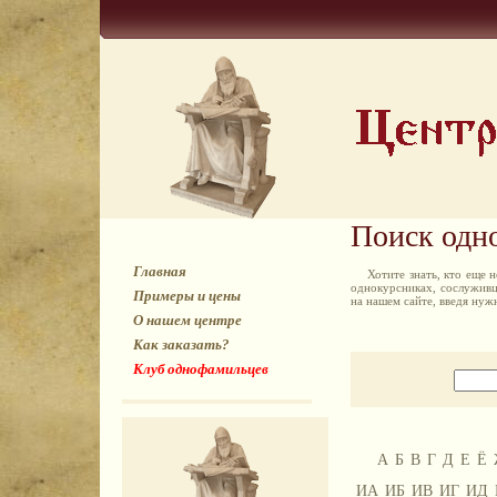
Поиск одн
Главная
Хотите знать, кто еще
однокурсниках, сослуживц
Примеры и цены
на нашем сайте, введя ну
О нашем центре
Как заказать?
Клуб однофамильцев
А
Б
В
Г
Д
Е
Ё
ИА
ИБ
ИВ
ИГ
ИД