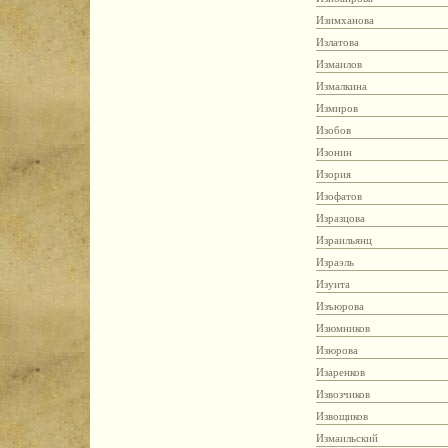
Изимханова
Излатова
Измаилов
Измалкина
Измиров
Изобов
Изонин
Изория
Изофатов
Изразцова
Израильянц
Израэль
Изуита
Изъюрова
Изюмников
Изюрова
Изаренков
Извозчиков
Извощиков
Измаильский