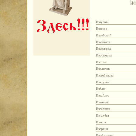
И
Изаулов
Извеков
Издебский
Измайлов
Измалкова
Изосимова
Изотов
Израилов
Изымбалова
Изатулин
Избаш
Извайлов
Извощик
Изгаршев
Изгачёва
Изегов
Изергин
Изибаирова