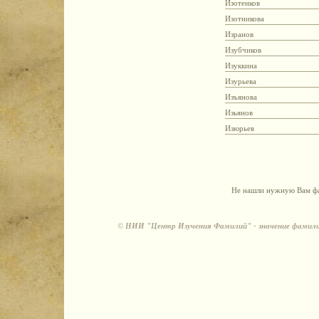
Изотенков
Изотникова
Изранов
Изубчиков
Изуккина
Изурьева
Изъянова
Изьянов
Изюрьев
Не нашли нужную Вам фа
©
НИИ "Центр Изучения Фамилий" - значение фамили