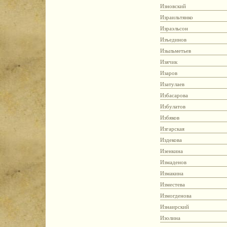
Изновский
Израильтянко
Израэльсон
Изъединов
Изыльметьев
Изячик
Изаров
Изатулаев
Избасарова
Избулатов
Избяков
Изгарская
Издекова
Изенкина
Измаденов
Измакина
Изместева
Измогденова
Изнаирский
Изолина