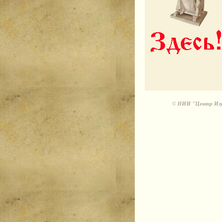
©
НИИ "Центр Изуч