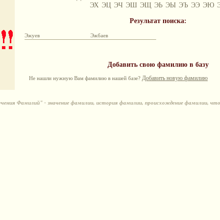
ЭХ
ЭЦ
ЭЧ
ЭШ
ЭЩ
ЭЬ
ЭЫ
ЭЪ
ЭЭ
ЭЮ
Результат поиска:
Эжуев
Эжбаев
Добавить свою фамилию в базу
Добавить новую фамилию
Не нашли нужную Вам фамилию в нашей базе?
ения Фамилий" - значение фамилии, история фамилии, происхождение фамилии, чт