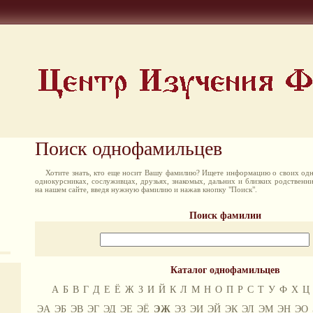
Поиск однофамильцев
Хотите знать, кто еще носит Вашу фамилию? Ищете информацию о своих одн
однокурсниках, сослуживцах, друзьях, знакомых, дальних и близких родственн
на нашем сайте, введя нужную фамилию и нажав кнопку "Поиск".
Поиск фамилии
Каталог однофамильцев
А
Б
В
Г
Д
Е
Ё
Ж
З
И
Й
К
Л
М
Н
О
П
Р
С
Т
У
Ф
Х
Ц
ЭА
ЭБ
ЭВ
ЭГ
ЭД
ЭЕ
ЭЁ
ЭЖ
ЭЗ
ЭИ
ЭЙ
ЭК
ЭЛ
ЭМ
ЭН
ЭО