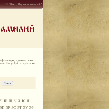
НИИ "Центр Изучения Фамилий"
офамильцах, одноклассниках,
иках? Попробуйте сделать это
Ч
Ш
Щ
Ы
Э
Ю
Я
ЭП
ЭР
ЭС
ЭТ
ЭУ
ЭФ