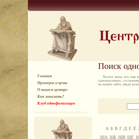
Поиск одн
Главная
Хотите знать, кто еще
однокурсниках, сослуживц
Примеры и цены
на нашем сайте, введя ну
О нашем центре
Как заказать?
Клуб однофамильцев
А
Б
В
Г
Д
Е
Ё
ЩА
ЩБ
ЩВ
ЩГ