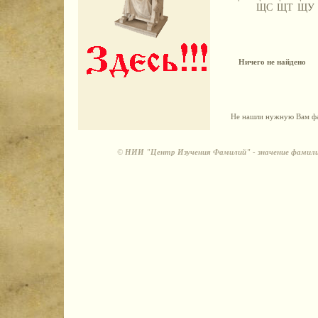
ЩС
ЩТ
ЩУ
Ничего не найдено
Не нашли нужную Вам фа
©
НИИ "Центр Изучения Фамилий" - значение фамили