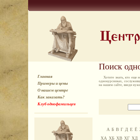
Поиск одн
Главная
Хотите знать, кто еще
однокурсниках, сослуживц
Примеры и цены
на нашем сайте, введя ну
О нашем центре
Как заказать?
Клуб однофамильцев
А
Б
В
Г
Д
Е
Ё
ХА
ХБ
ХВ
ХГ
ХД