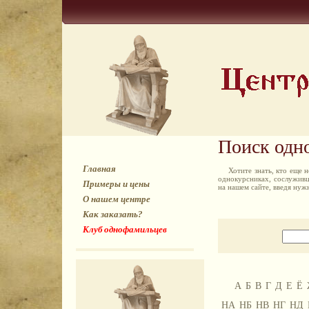
Поиск одн
Главная
Хотите знать, кто еще
однокурсниках, сослуживц
Примеры и цены
на нашем сайте, введя ну
О нашем центре
Как заказать?
Клуб однофамильцев
А
Б
В
Г
Д
Е
Ё
НА
НБ
НВ
НГ
НД