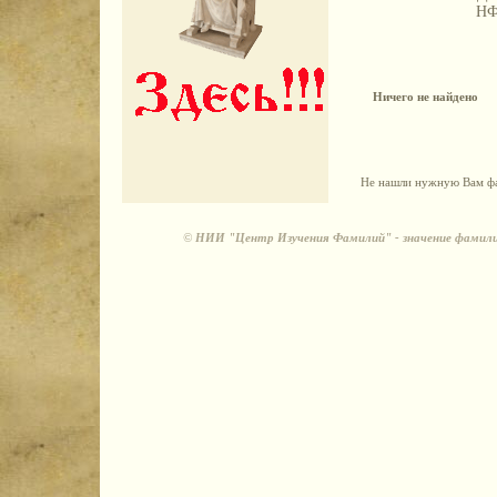
Н
Ничего не найдено
Не нашли нужную Вам фа
©
НИИ "Центр Изучения Фамилий" - значение фамили