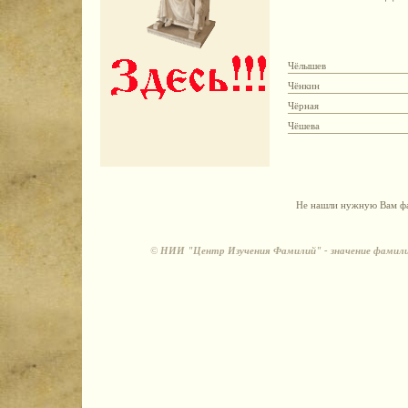
Чёлышев
Чёнкин
Чёрная
Чёшева
Не нашли нужную Вам фа
©
НИИ "Центр Изучения Фамилий" - значение фамили