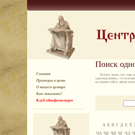
Поиск одн
Главная
Хотите знать, кто еще
однокурсниках, сослуживц
Примеры и цены
на нашем сайте, введя ну
О нашем центре
Как заказать?
Клуб однофамильцев
А
Б
В
Г
Д
Е
Ё
ЧА
ЧБ
ЧВ
ЧГ
ЧД
Ч