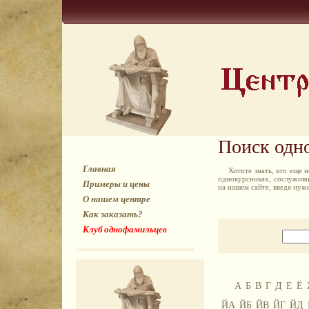
Поиск одн
Главная
Хотите знать, кто еще
однокурсниках, сослуживц
Примеры и цены
на нашем сайте, введя ну
О нашем центре
Как заказать?
Клуб однофамильцев
А
Б
В
Г
Д
Е
Ё
ЙА
ЙБ
ЙВ
ЙГ
ЙД