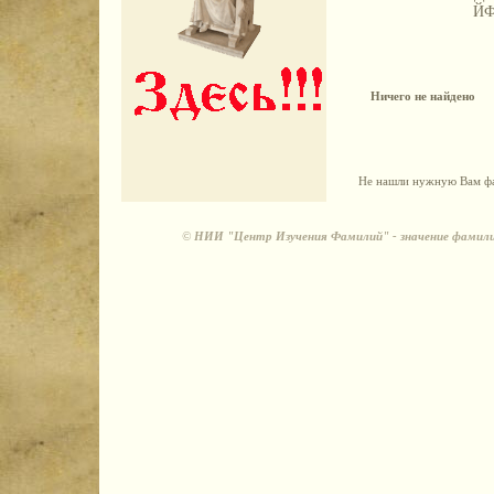
Й
Ничего не найдено
Не нашли нужную Вам фа
©
НИИ "Центр Изучения Фамилий" - значение фамили