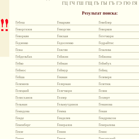
ГЦ
ГЧ
ГШ
ГЩ
ГЬ
ГЫ
ГЪ
ГЭ
ГЮ
ГЯ
Результат поиска:
Гебеш
Геваркян
Гевейлер
Геворгизов
Геворгян
Геворков
Геворкян
Гевская
Гегечкорн
Гедзенко
Гедосеенко
Гедрайтис
Гежа
Гежгян
Гезалова
Гейдельбах
Гейжин
Гейжина
Гейко
Гейман
Геймбух
Геймос
Геймур
Гейнц
Гейша
Гекман
Гелеверя
Гелемеев
Гелерман
Гелетюк
Гелецкий
Гелечкори
Гелин
Гелисханов
Геллер
Геллерт
Гельман
Гельмутдинов
Геманова
Гемидова
Гемма
Генан
Генде
Генделев
Гендриксон
Гененберг
Генералов
Генералова
Гензе
Генин
Генис
Генне
Генов
Генситский