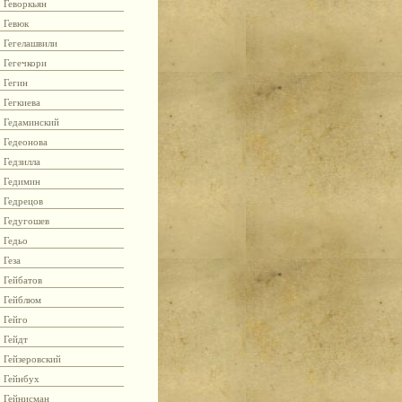
Геворкьян
Гевюк
Гегелашвили
Гегечкори
Гегин
Гегкиева
Гедаминский
Гедеонова
Гедзилла
Гедимин
Гедрецов
Гедугошев
Гедьо
Геза
Гейбатов
Гейблюм
Гейго
Гейдт
Гейзеровский
Гейнбух
Гейнисман