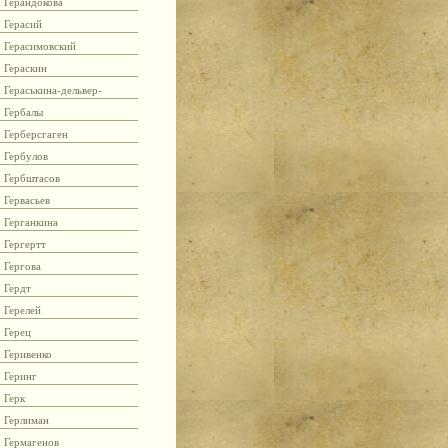
Герандокова
Герасий
Герасимовский
Гераскин
Гераськина-дельвер-
Гербалы
Герберсгаген
Гербулов
Гербштасов
Гервасьев
Герганкина
Гергертт
Гергова
Гердт
Герелей
Герец
Геривенко
Геринг
Герк
Герлиман
Гермагенов