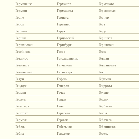
Германенко
Германов
Германова
Гермаш
Гермашева
Герменская
Герне
Гернега
Гернер
Герок
Герстнер
Герт
Гертман
Герук
Герус
Герцик
Герцовский
Герчиков
Гершанович
Гершбург
Гершкович
Гесейнова
Гесов
Гессэ
Гетаутас
Гетельманенко
Гетман
Гетманов
Гетманова
Гетманович
Гетманский
Гетманчук
Гетт
Гетун
Гефель
Гефтман
Гецадзе
Гецеров
Гецерова
Гецман
Гечас
Гечене
Гешель
Гещев
Гевлич
Гельшерт
Генс
Гербылев
Гештовт
Герасёва
Генба
Гермель
Герлюк
Гебачёва
Гебель
Гебельная
Гебенников
Гебих
Гевеллер
Гевель