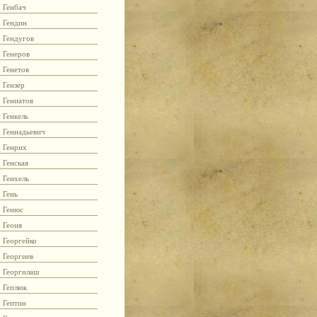
Генбач
Гендин
Гендугов
Генеров
Генетов
Гензер
Гениатов
Генкель
Геннадьевич
Генрих
Генская
Генхель
Гень
Генюс
Геоня
Георгейко
Георгиев
Георгилаш
Геплюк
Гептин