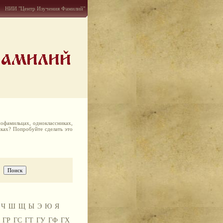
НИИ "Центр Изучения Фамилий"
офамильцах, одноклассниках,
иках? Попробуйте сделать это
Ч
Ш
Щ
Ы
Э
Ю
Я
ГР
ГС
ГТ
ГУ
ГФ
ГХ