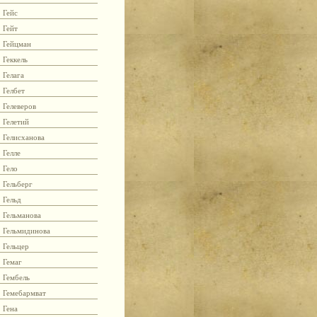
Гейс
Гейт
Гейцман
Геккель
Гелага
Гелбет
Гелеверов
Гелетий
Гелисханова
Гелле
Гело
Гельберг
Гельд
Гельманова
Гельмидинова
Гельцер
Гемаг
Гембель
Гемебармват
Гена