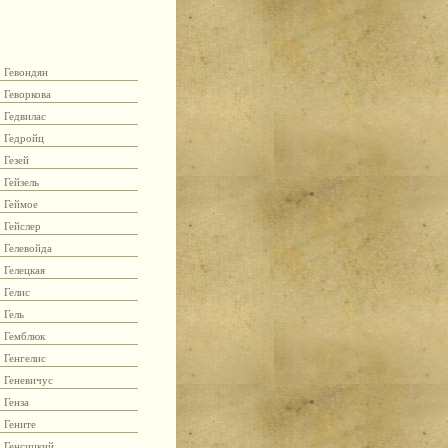
Гевондян
Геворкова
Гедвилас
Гедройц
Гезей
Гейзель
Геймое
Гейслер
Гелевойда
Гелецкая
Гелис
Гель
Гемблюк
Генгелис
Геневичус
Генза
Гените
Генсицкий