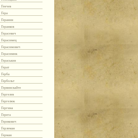
Генчев
Гера
Геранин
Геранков
Герасевич
Герасимец
Герасимович
Герасимюк
Гераськин
Герат
Герба
Гербольт
Гервинскайте
Гергелев
Гергелюк
Гергина
Герега
Герикович
Герлеман
Герман