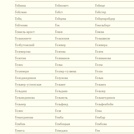
Гейниш
Гейнович
Гейнце
Гейсман
Гейст
Гейстер
Гейц
Гейцева
Гейценрейдер
Гейченко
Гек
Гекельберг
Геккель-крист
Геков
Гекова
Гелажинете
Гелазония
Гелашвили
Гелбутовский
Гелевер
Гелевера
Гелеверова
Гелеева
Гелем
Гелетин
Геливанов
Геливанова
Гелих
Гелка
Гелла
Геллеверя
Геллер-гуляева
Гелло
Гелоджидинов
Гелунова
Гелых
Гельвер-успенская
Гельвиг
Гельвих
Гельдаш
Гельдыш
Гельзер
Гельмединова
Гельмель
Гельметдинов
Гельнер
Гельфанд
Гельфенбейн
Гелюс
Геля
Гема
Гематдинова
Гемба
Гембар
Гембик
Гембицкая
Гембова
Гемега
Гемеджи
Ген