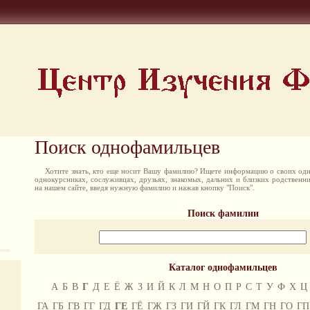
Поиск однофамильцев
Хотите знать, кто еще носит Вашу фамилию? Ищете информацию о своих одн
однокурсниках, сослуживцах, друзьях, знакомых, дальних и близких родственн
на нашем сайте, введя нужную фамилию и нажав кнопку "Поиск".
Поиск фамилии
Каталог однофамильцев
А
Б
В
Г
Д
Е
Ё
Ж
З
И
Й
К
Л
М
Н
О
П
Р
С
Т
У
Ф
Х
Ц
ГА
ГБ
ГВ
ГГ
ГД
ГЕ
ГЁ
ГЖ
ГЗ
ГИ
ГЙ
ГК
ГЛ
ГМ
ГН
ГО
ГП