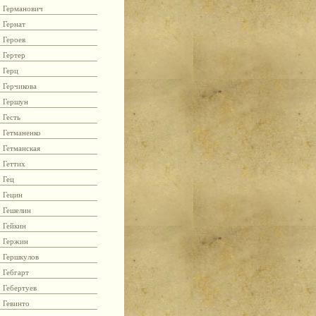
Германович
Гернат
Героев
Гертер
Герц
Герчикова
Гершун
Гесть
Гетманенко
Гетманская
Геттих
Гец
Гецин
Гешелин
Гейкин
Гержин
Гершкулов
Гебгарт
Гебертуев
Гевинто