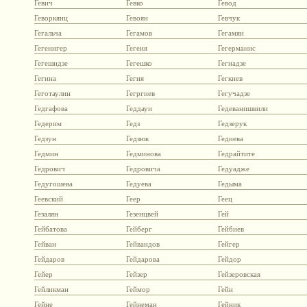
Гевич
Гевко
Гевод
Геворкянц
Гевоян
Гевчук
Гегальча
Гегамов
Гегамян
Гегенигер
Гегеня
Гегерманис
Гегешидзе
Гегешко
Гегиадзе
Гегина
Гегия
Гегкиев
Геготаулин
Гегргиев
Гегучадзе
Гедгафова
Геддауи
Гедеванишвили
Гедерим
Гедз
Гедзерук
Гедзун
Гедзюк
Гедиева
Гедмин
Гедминова
Гедрайтите
Гедрович
Гедровича
Гедуадже
Гедугошева
Гедуева
Гедыма
Геевский
Геер
Геец
Гезалян
Гезенцвей
Гей
Гейбатова
Гейберг
Гейбиев
Гейван
Гейвандов
Гейгер
Гейдаров
Гейдарова
Гейдор
Гейер
Гейзер
Гейзеровская
Гейликман
Геймор
Гейн
Гейне
Гейнеман
Гейник