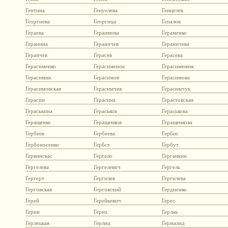
Гентина
Генуелева
Генцелев
Георгиева
Георгица
Гепалов
Гераева
Гераимова
Гераменко
Геранина
Гераничев
Гераничева
Геранчев
Герасев
Герасева
Герасименко
Герасименок
Герасименюк
Герасимик
Герасимов
Герасимова
Герасимовская
Герасимчик
Герасимчук
Герасин
Герасина
Герастовская
Гераськина
Гераськов
Гераськова
Геращенко
Геращенков
Геращенкова
Гербеев
Гербеева
Гербис
Гербоносенко
Гербст
Гербут
Гервинскас
Гергало
Герганкин
Гергелева
Гергелевич
Гергель
Гергерт
Гергилев
Гергилева
Герговская
Герговский
Гердиенко
Герей
Герейкевич
Герес
Герин
Герих
Герлак
Герлецкая
Герлиц
Гермалид