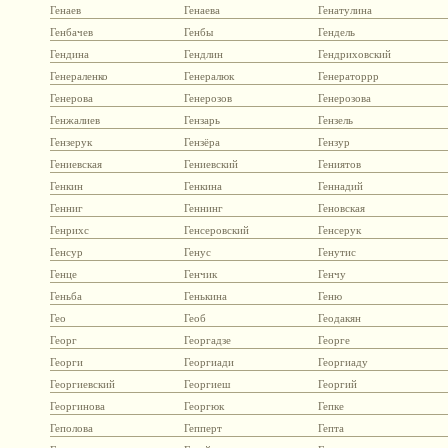
Генаев
Генаева
Генатулина
Генбачев
Генбы
Гендель
Гендина
Гендлин
Гендриховский
Генераленко
Генералюк
Генераторрр
Генерова
Генерозов
Генерозова
Генжалиев
Гензарь
Гензель
Гензерук
Гензёра
Гензур
Гениевская
Гениевский
Гениятов
Генкин
Генкина
Геннадий
Генниг
Геннинг
Геновская
Генрихс
Генсеровский
Генсерук
Генсур
Генус
Генутис
Генце
Генчик
Генчу
Геньба
Генькина
Геню
Гео
Геоб
Геодакян
Георг
Георгадзе
Георге
Георги
Георгиади
Георгиаду
Георгиевский
Георгиеш
Георгий
Георгинова
Георгюк
Гепке
Геполова
Гепперт
Гепта