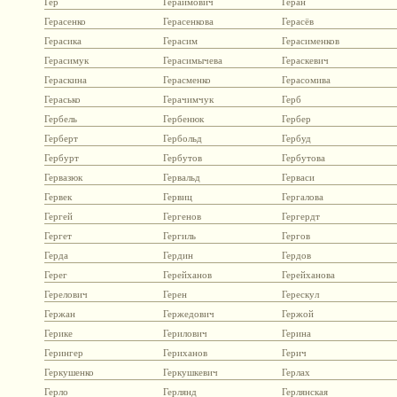
Гер
Гераймович
Геран
Герасенко
Герасенкова
Герасёв
Герасика
Герасим
Герасименков
Герасимук
Герасимычева
Гераскевич
Гераскина
Герасменко
Герасомива
Герасько
Герачимчук
Герб
Гербель
Гербенюк
Гербер
Герберт
Гербольд
Гербуд
Гербурт
Гербутов
Гербутова
Гервазюк
Гервальд
Герваси
Гервек
Гервиц
Гергалова
Гергей
Гергенов
Гергердт
Гергет
Гергиль
Гергов
Герда
Гердин
Гердов
Герег
Герейханов
Герейханова
Герелович
Герен
Герескул
Гержан
Гержедович
Гержой
Герике
Герилович
Герина
Герингер
Гериханов
Герич
Геркушенко
Геркушкевич
Герлах
Герло
Герлянд
Герлянская