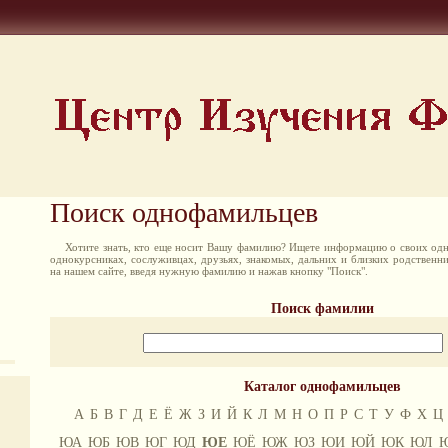
Поиск однофамильцев
Хотите знать, кто еще носит Вашу фамилию? Ищете информацию о своих одн
однокурсниках, сослуживцах, друзьях, знакомых, дальних и близких родственн
на нашем сайте, введя нужную фамилию и нажав кнопку "Поиск".
Поиск фамилии
Каталог однофамильцев
А
Б
В
Г
Д
Е
Ё
Ж
З
И
Й
К
Л
М
Н
О
П
Р
С
Т
У
Ф
Х
Ц
ЮА
ЮБ
ЮВ
ЮГ
ЮД
ЮЕ
ЮЁ
ЮЖ
ЮЗ
ЮИ
ЮЙ
ЮК
ЮЛ