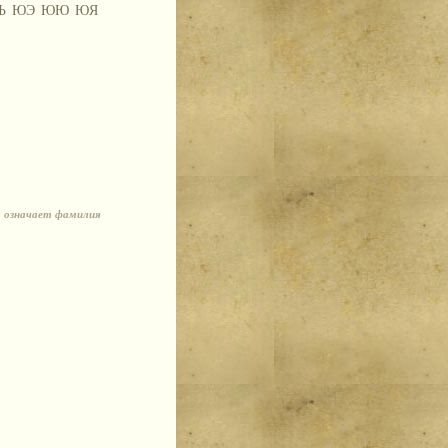
Ъ
ЮЭ
ЮЮ
ЮЯ
о означает фамилия