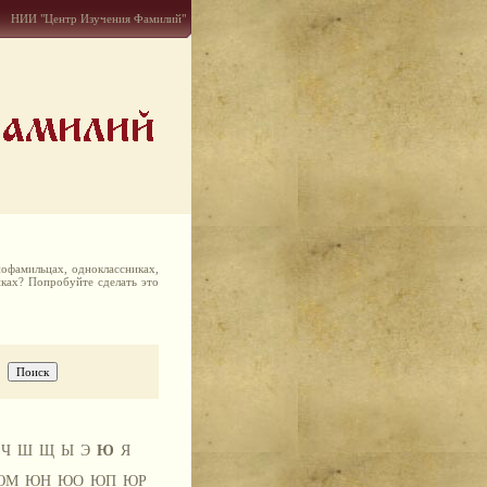
НИИ "Центр Изучения Фамилий"
офамильцах, одноклассниках,
иках? Попробуйте сделать это
Ч
Ш
Щ
Ы
Э
Ю
Я
ЮМ
ЮН
ЮО
ЮП
ЮР