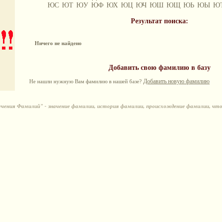
ЮС
ЮТ
ЮУ
ЮФ
ЮХ
ЮЦ
ЮЧ
ЮШ
ЮЩ
ЮЬ
ЮЫ
Ю
Результат поиска:
Ничего не найдено
Добавить свою фамилию в базу
Добавить новую фамилию
Не нашли нужную Вам фамилию в нашей базе?
ения Фамилий" - значение фамилии, история фамилии, происхождение фамилии, чт