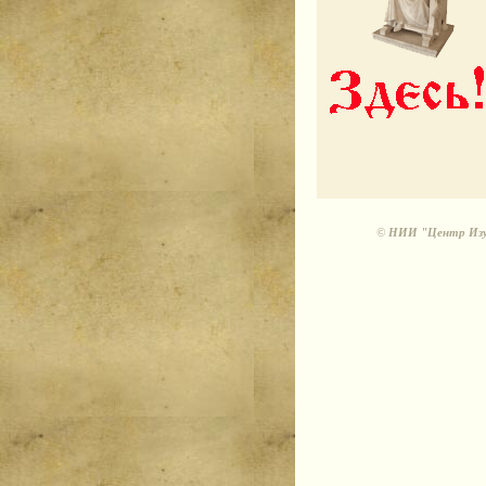
©
НИИ "Центр Изуч