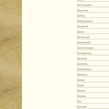
Цегельников
Цедилина
Цейзер
Цекарашвили
Целецкий
Целин
Целинский
Целковский
Целогородцев
Целыковская
Цельман
Целютин
Цемборевич
Цемеров
Цемма
Ценев
Центер
Ценцов
Цеп
Цепелёв