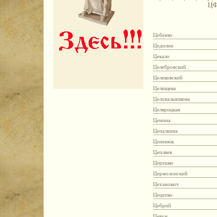
Ц
Цебенко
Цедилин
Цекало
Целебровский
Целиковский
Целищева
Целовальникова
Целярицкая
Ценина
Цепалкина
Цепенюк
Цепляев
Церешко
Цермолонский
Цеханович
Цецепко
Цебрий
Цевун