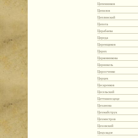
Цепенников
Цепилов
Цеплинский
Цепота
Церабаева
Цереда
Церенщиков
Церих
Церковникова
Церникель
Церооченко
Церцек
Цесаренков
Цесельский
Цеттинеесцеце
Цеханова
Цехмайструк
Цехмистров
Цеховский
Цецхладзе