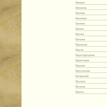
Ценкерт
Цепанова
Цепенко
Цепилина
Цеплеев
Цеплит
Цепова
Цепуков
Церакаева
Цергау
Церегорродцева
Церенчиков
Цернант
Церульченко
Цетковский
Цеулина
Цехнова
Цецохо