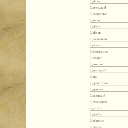
Цебоев
Цегельский
Цедергельм
Цейбах
Цейзих
Цейров
Целемецкий
Целков
Целовальнов
Цельмин
Цемиров
Ценковский
Цень
Церевитинов
Цертелев
Цесинский
Цетнерович
Цеховой
Цешейко
Цебариус
Цебкова