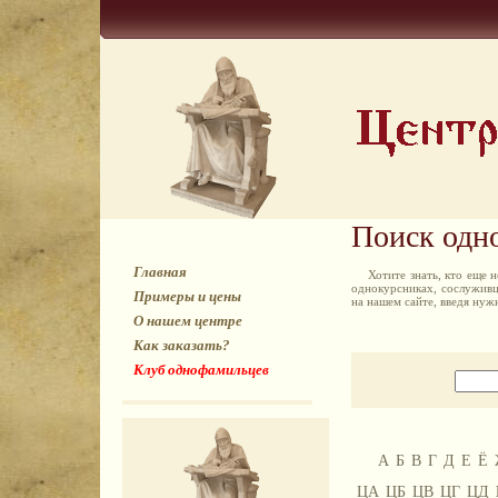
Поиск одн
Главная
Хотите знать, кто еще
однокурсниках, сослуживц
Примеры и цены
на нашем сайте, введя ну
О нашем центре
Как заказать?
Клуб однофамильцев
А
Б
В
Г
Д
Е
Ё
ЦА
ЦБ
ЦВ
ЦГ
ЦД