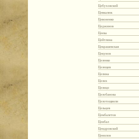
Цебуховский
Цевкалюк
Цевоненко
Цеджинов
Цеева
Цейтлина
Цекрашевская
Цекунов
Целенко
Целещев
Целина
Целих
Целицо
Целобанова
Целотощвили
Цельцев
Цембалетов
Ценбал
Цендровский
Ценилов