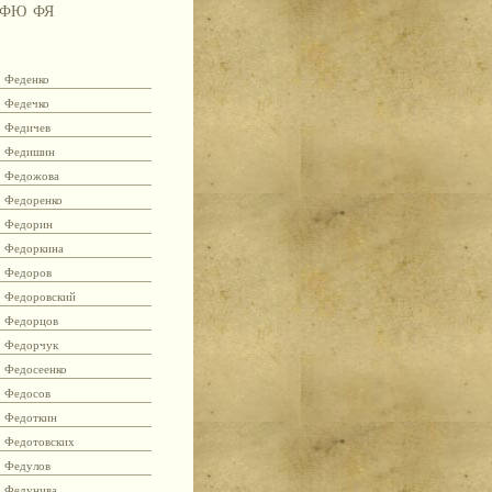
ФЮ
ФЯ
Феденко
Федечко
Федичев
Федишин
Федожова
Федоренко
Федорин
Федоркина
Федоров
Федоровский
Федорцов
Федорчук
Федосеенко
Федосов
Федоткин
Федотовских
Федулов
Федунива