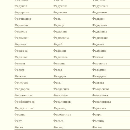
Федунов
Федунова
Федунович
Федурина
Федченко
Федченков
Федчишина
Федь
Федькин
Федькович
Федьор
Федьраева
Федюков
Федюнин
Федюнина
Федюшин
Федюшина
Федюшкин
Федяева
Федяй
Федякин
Федякова
Федянин
Федянина
Федяшов
Федяшова
Фейзакс
Феклин
Феклина
Феклистов
Феллер
Фельд
Фельдман
Фельхле
Фендеро
Фендеров
Фенерова
Фень
Феньева
Феодоров
Феодосиев
Феодосиева
Феоктистова
Феофанов
Феофанова
Феофилактова
Ферапонтов
Ферапонтова
Ферафонтова
Ференец
Ференчак
Ферина
Ферофонтов
Ферри
Ферт
Фесеев
Фесенко
Фесик
Фестер
Фесько