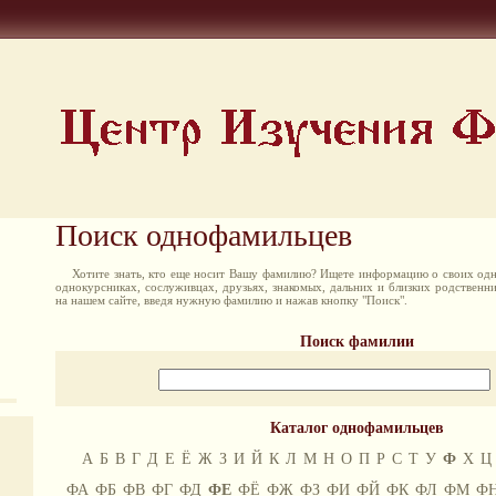
Поиск однофамильцев
Хотите знать, кто еще носит Вашу фамилию? Ищете информацию о своих одн
однокурсниках, сослуживцах, друзьях, знакомых, дальних и близких родственн
на нашем сайте, введя нужную фамилию и нажав кнопку "Поиск".
Поиск фамилии
Каталог однофамильцев
А
Б
В
Г
Д
Е
Ё
Ж
З
И
Й
К
Л
М
Н
О
П
Р
С
Т
У
Ф
Х
Ц
ФА
ФБ
ФВ
ФГ
ФД
ФЕ
ФЁ
ФЖ
ФЗ
ФИ
ФЙ
ФК
ФЛ
ФМ
Ф