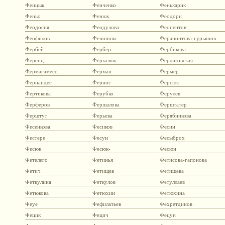
Фенцык
Фенченко
Фенькарик
Феньо
Фенюк
Феодори
Феодосия
Феодулова
Феопентов
Феофилов
Фепонова
Ферапонтова-гурьянов
Фербей
Фербер
Фербикова
Ференц
Феркалюк
Ферликовская
Фермагамесо
Ферман
Фермер
Фернандес
Фернос
Ферсюк
Фертикова
Ферубко
Ферулев
Ферферов
Фершалова
Ферштатер
Ферштут
Ферьева
Ферябникова
Фесенкова
Фесиков
Фесин
Фестере
Фесун
Фесыброх
Фесюк
Фесюк-
Фесюн
Фетелего
Фетинья
Фетисова-гапонова
Фетич
Фетищев
Фетищева
Феткулина
Феткулов
Фетуллаев
Фетюкова
Фетюхин
Фетюхина
Феуе
Фефилатьев
Фехретдинов
Фецик
Фецич
Фецун