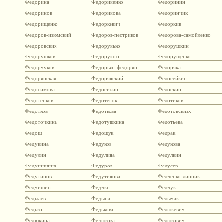
Федорина
Федориненко
Федоринин
Федоринов
Федоринова
Федоринчик
Федорищенко
Федоркевич
Федоркив
Федоров-изюмский
Федоров-пестриков
Федорова-самойленко
Федоровских
Федорунько
Федорушкин
Федорушков
Федорушто
Федорущенко
Федорчуков
Федорьян-федорян
Федоряка
Федорянская
Федорянский
Федосейкин
Федосимова
Федосихин
Федоскин
Федотенков
Федотенок
Федотиков
Федотков
Федоткова
Федотовскизх
Федоточкина
Федотушкина
Федотьева
Федош
Федощук
Федрак
Федукина
Федуков
Федукова
Федулин
Федулина
Федулкин
Федунишина
Федуров
Федусев
Федутинов
Федутинова
Федченко-линник
Федчишин
Федчкн
Федчук
Федыаев
Федына
Федычак
Федько
Федькова
Федюкевич
Федюкина
Федюкова
Федюкович