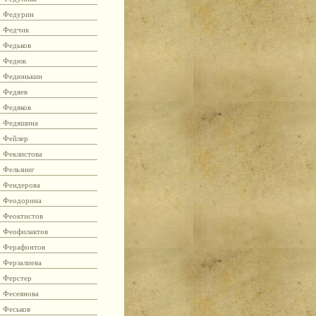
Федурин
Федчик
Федьков
Федюк
Федюнькин
Федяев
Федяков
Федяшина
Фейлер
Феклистова
Фельзинг
Фендерова
Феодорина
Феоктистов
Феофилактов
Ферафонтов
Ферзалиева
Ферстер
Фесеянова
Феськов