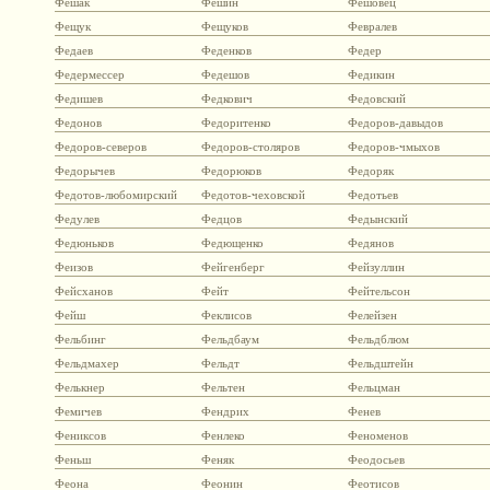
Фешак
Фешин
Фешовец
Фещук
Фещуков
Февралев
Федаев
Феденков
Федер
Федермессер
Федешов
Федикин
Федишев
Федкович
Федовский
Федонов
Федоритенко
Федоров-давыдов
Федоров-северов
Федоров-столяров
Федоров-чмыхов
Федорычев
Федорюков
Федоряк
Федотов-любомирский
Федотов-чеховской
Федотьев
Федулев
Федцов
Федынский
Федюньков
Федющенко
Федянов
Феизов
Фейгенберг
Фейзуллин
Фейсханов
Фейт
Фейтельсон
Фейш
Феклисов
Фелейзен
Фельбинг
Фельдбаум
Фельдблюм
Фельдмахер
Фельдт
Фельдштейн
Фелькнер
Фельтен
Фельцман
Фемичев
Фендрих
Фенев
Фениксов
Фенлеко
Феноменов
Феньш
Феняк
Феодосьев
Феона
Феонин
Феотисов