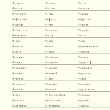
Феськова
Фесянов
Фетин
Фетисов
Фетисова
Феткулин
Феткуллина
Феттер
Фефелов
Фефилатьева
Фефилов
Фефилова
Фешкина
Фешко
Фещенко
Фебенчуков
Февралева
Февралёв
Февсуттенсе
Феглер
Фегон
Федак
Федан
Федас
Федасова
Федаш
Федаш-кирсанов
Федеев
Федека
Феделеш
Феденёва
Феденкова
Феденок
Федерко
Федерлянд
Федерольф
Федерягина
Федерякин
Федерякина
Федецкая
Федецкий
Федечкин
Феджора
Федий
Федик
Фединцева
Фединяка
Федишина
Федоляк
Федонин
Федонникова
Федор
Федор-двениатин
Федораев
Федорась
Федорахина
Федореев
Федоренков
Федоренчик
Федорив