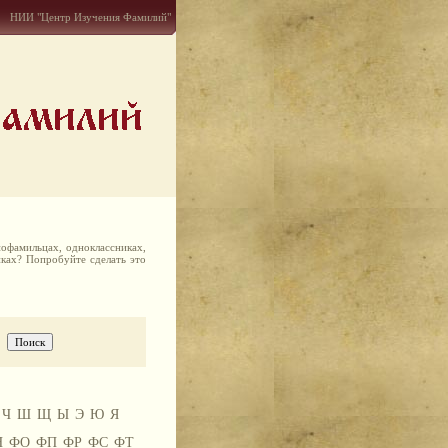
НИИ "Центр Изучения Фамилий"
офамильцах, одноклассниках,
иках? Попробуйте сделать это
Ч
Ш
Щ
Ы
Э
Ю
Я
Н
ФО
ФП
ФР
ФС
ФТ