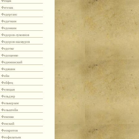
Фещак
Фегезак
Федерганс
Федичкин
Федонкин
Федоров-лукоянов
Федоров-шалауров
Федотко
Федощенко
Федюнинский
Федяшин
Фейн
Фейфец
Фелицын
Фельдзер
Фелькерзам
Фельштейн
Фененко
Фенский
Феокритов
Феофилатьев