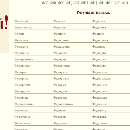
ФУ
ФФ
ФХ
ФЦ
ФЧ
ФШ
ФЩ
ФЬ
ФЫ
ФЪ
ФЭ
Результат поиска:
Федекович
Феденев
Феденева
Федеренчук
Федеров
Федерова
Федин
Фединин
Федирко
Федичева
Федиченко
Федичкина
Федкевич
Федкуллина
Федляева
Федонина
Федонюк
Федорако
Федоренкова
Федорец
Федориев
Федоришин
Федорищев
Федоркин
Федорко
Федорков
Федоркова
Федорова
Федорович
Федоровская
Федоровых
Федорук
Федорцева
Федорцова
Федорчак
Федорченко
Федорюк
Федосеев
Федосеева
Федосеенков
Федосеенкова
Федосенко
Федосова
Федосюк
Федотенко
Федоткина
Федотов
Федотова
Федотычев
Федулеев
Федулеева
Федулова
Федун
Федунив