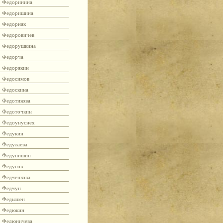
Федоринина
Федоришина
Федорняк
Федоровичев
Федорушкина
Федорча
Федорякин
Федосимов
Федоскина
Федотикова
Федоточкин
Федоунуснех
Федукин
Федулаева
Федунишин
Федусов
Федченкова
Федчун
Федышен
Федюкин
Федюничева