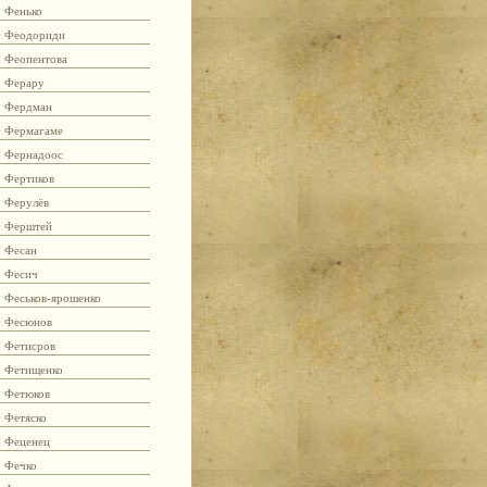
Фенько
Феодориди
Феопентова
Ферару
Фердман
Фермагаме
Фернадоос
Фертиков
Ферулёв
Ферштей
Фесан
Фесич
Феськов-ярошенко
Фесюнов
Фетисров
Фетищенко
Фетюков
Фетяско
Феценец
Фечко