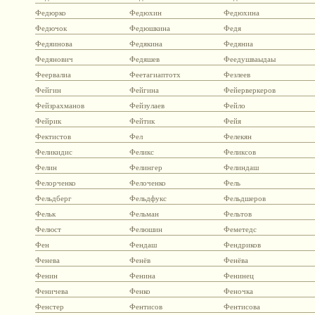
Федюрко
Федюхин
Федюхина
Федючок
Федюшкина
Федя
Федяинова
Федякина
Федяниа
Федянович
Федяшев
Феедушваыдаы
Феервалиа
Феетагиаптотх
Фезлеев
Фейгин
Фейгина
Фейерверкеров
Фейзрахманов
Фейзулаев
Фейло
Фейрик
Фейтик
Фейя
Фектистов
Фел
Фелекян
Феликидис
Феликс
Феликсов
Фелин
Фелингер
Фелиндаш
Фелорченко
Фелоченко
Фель
Фельдберг
Фельдфукс
Фельдшеров
Фельк
Фельман
Фельтов
Фелюст
Фелюшин
Феметедс
Фен
Фендаш
Фендриков
Фенева
Фенёв
Фенёва
Фенин
Фенина
Фенинец
Феничева
Фенко
Феночка
Фенстер
Фентисов
Фентисова