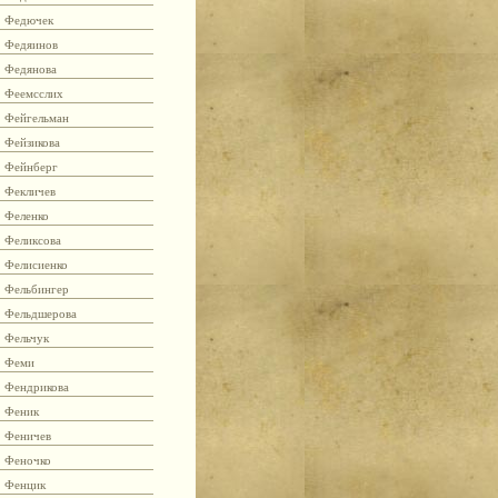
Федючек
Федяинов
Федянова
Феемсслих
Фейгельман
Фейзикова
Фейнберг
Фекличев
Феленко
Феликсова
Фелисиенко
Фельбингер
Фельдшерова
Фельчук
Феми
Фендрикова
Феник
Феничев
Феночко
Фенцик