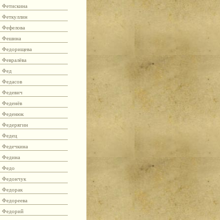
Фетискина
Феткуллин
Фефелова
Фешина
Федорищева
Февралёва
Фед
Федасов
Федевич
Феденёв
Феденюк
Федерягин
Федец
Федечкина
Федина
Федо
Федончук
Федорак
Федореева
Федорий