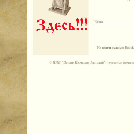
Чдова
Не нашли нужную Вам фа
©
НИИ "Центр Изучения Фамилий" - значение фамили