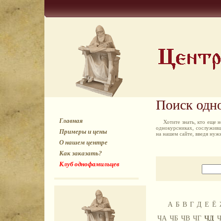
Поиск одн
Главная
Хотите знать, кто еще
однокурсниках, сослуживц
Примеры и цены
на нашем сайте, введя ну
О нашем центре
Как заказать?
Клуб однофамильцев
А
Б
В
Г
Д
Е
Ё
ЧА
ЧБ
ЧВ
ЧГ
ЧД