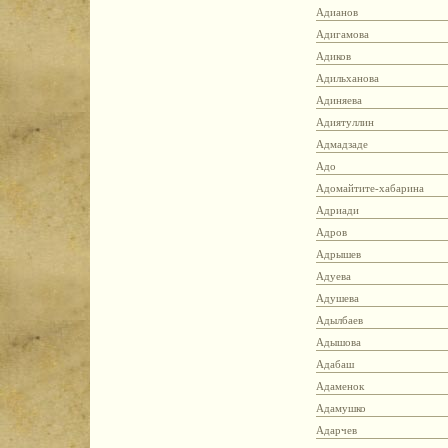
Адианов
Адигамова
Адиков
Адильханова
Адиняева
Адиятуллин
Адмадзаде
Адо
Адомайтите-хабарина
Адриади
Адров
Адрышев
Адуева
Адушева
Адылбаев
Адышова
Адабаш
Адаменок
Адамушко
Адарчев