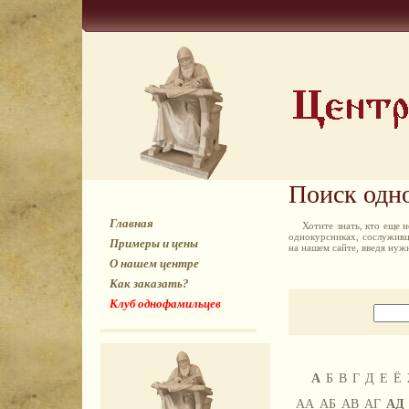
Поиск одн
Главная
Хотите знать, кто еще
однокурсниках, сослуживц
Примеры и цены
на нашем сайте, введя ну
О нашем центре
Как заказать?
Клуб однофамильцев
А
Б
В
Г
Д
Е
Ё
АА
АБ
АВ
АГ
АД