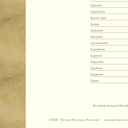
Аджоян
Адиганова
Адина-зада
Адлин
Админин
Адодина
Адомовский
Адраменко
Адресов
Адрузова
Адыбаев
Адымова
Адяев
Не нашли нужную Вам фа
©
НИИ "Центр Изучения Фамилий" - значение фамили