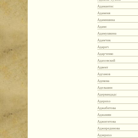
Адамантис
Адаменя
Адамишина
Адамс
Адамушкина
Адамчик
Адарич
Адарченко
Адаховский
Адвент
Адгамов
Адекова
Адельшин
Адервандадс
Адерихо
Аджабитова
Аджамян
Аджигитова
Аджирединова
Адзерихо