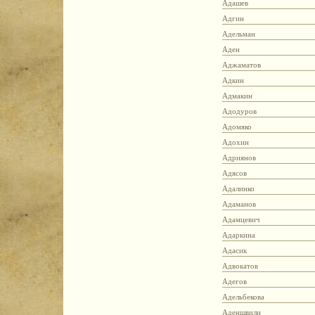
Адашев
Адгин
Адельман
Аден
Аджаматов
Адкин
Адмакин
Адодуров
Адомяко
Адохин
Адриянов
Адясов
Адалинко
Адаманов
Адамцевич
Адаркина
Адасик
Адвокатов
Адегов
Адельбекова
Аденшвили