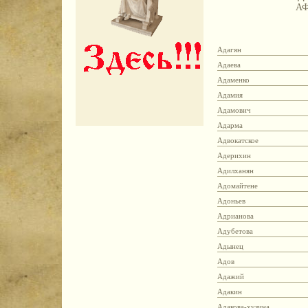
А
Адагян
Адаева
Адаменко
Адамия
Адамович
Адарма
Адвокатское
Адерихин
Адилханян
Адомайтене
Адоньев
Адрианова
Адубетова
Адынец
Адов
Адажий
Адакин
Адакова-хузина