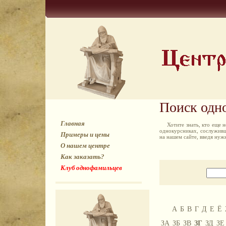
Поиск одн
Главная
Хотите знать, кто еще
однокурсниках, сослуживц
Примеры и цены
на нашем сайте, введя ну
О нашем центре
Как заказать?
Клуб однофамильцев
А
Б
В
Г
Д
Е
Ё
ЗА
ЗБ
ЗВ
ЗГ
ЗД
ЗЕ