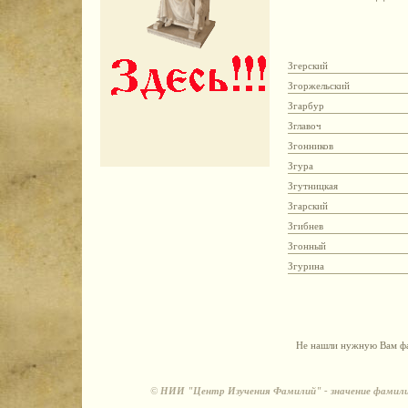
Згерский
Згоржельский
Згарбур
Зглавоч
Згонников
Згура
Згутницкая
Згарский
Згибнев
Згонный
Згурина
Не нашли нужную Вам фа
©
НИИ "Центр Изучения Фамилий" - значение фамили