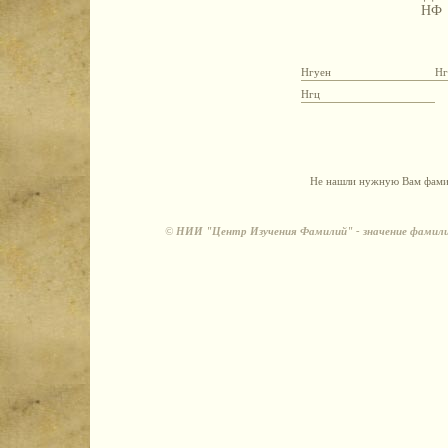
НФ
Нгуен
Нг
Нгц
Не нашли нужную Вам фамил
©
НИИ "Центр Изучения Фамилий" - значение фамили