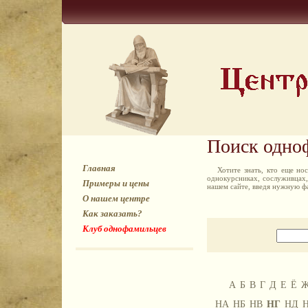
Поиск одно
Главная
Хотите знать, кто еще н
однокурсниках, сослуживцах,
Примеры и цены
нашем сайте, введя нужную ф
О нашем центре
Как заказать?
Клуб однофамильцев
А
Б
В
Г
Д
Е
Ё
НА
НБ
НВ
НГ
НД