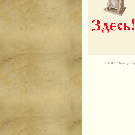
©
НИИ "Центр Изуч