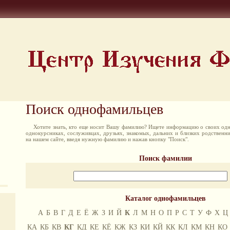
Поиск однофамильцев
Хотите знать, кто еще носит Вашу фамилию? Ищете информацию о своих одн
однокурсниках, сослуживцах, друзьях, знакомых, дальних и близких родственн
на нашем сайте, введя нужную фамилию и нажав кнопку "Поиск".
Поиск фамилии
Каталог однофамильцев
А
Б
В
Г
Д
Е
Ё
Ж
З
И
Й
К
Л
М
Н
О
П
Р
С
Т
У
Ф
Х
Ц
КА
КБ
КВ
КГ
КД
КЕ
КЁ
КЖ
КЗ
КИ
КЙ
КК
КЛ
КМ
КН
КО