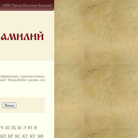
НИИ "Центр Изучения Фамилий"
офамильцах, одноклассниках,
иках? Попробуйте сделать это
Ч
Ш
Щ
Ы
Э
Ю
Я
КП
КР
КС
КТ
КУ
КФ