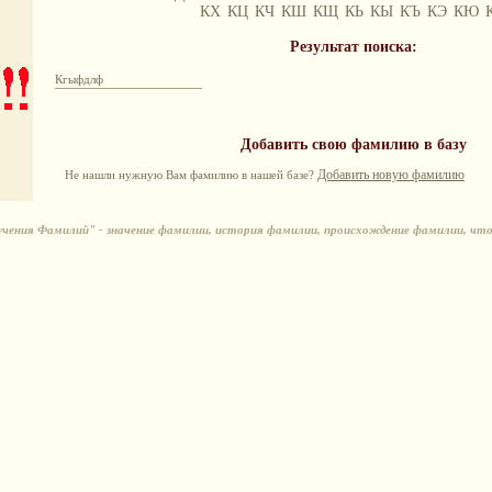
КХ
КЦ
КЧ
КШ
КЩ
КЬ
КЫ
КЪ
КЭ
КЮ
Результат поиска:
Кгыфдлф
Добавить свою фамилию в базу
Добавить новую фамилию
Не нашли нужную Вам фамилию в нашей базе?
ения Фамилий" - значение фамилии, история фамилии, происхождение фамилии, чт