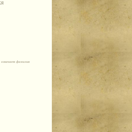
КЯ
о означает фамилия