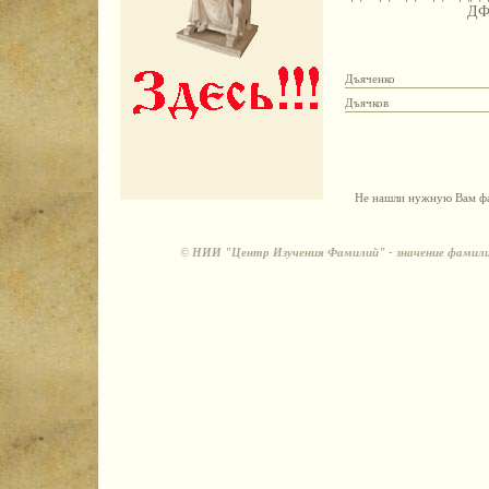
Д
Дъяченко
Дъячков
Не нашли нужную Вам фа
©
НИИ "Центр Изучения Фамилий" - значение фамили