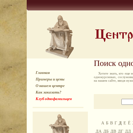
Поиск одн
Главная
Хотите знать, кто еще
однокурсниках, сослуживц
Примеры и цены
на нашем сайте, введя ну
О нашем центре
Как заказать?
Клуб однофамильцев
А
Б
В
Г
Д
Е
Ё
ДА
ДБ
ДВ
ДГ
ДД