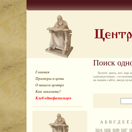
Поиск одн
Главная
Хотите знать, кто еще
однокурсниках, сослуживц
Примеры и цены
на нашем сайте, введя ну
О нашем центре
Как заказать?
Клуб однофамильцев
А
Б
В
Г
Д
Е
Ё
ША
ШБ
ШВ
ШГ