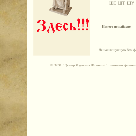
ШС
ШТ
ШУ
Ничего не найдено
Не нашли нужную Вам фа
©
НИИ "Центр Изучения Фамилий" - значение фамили