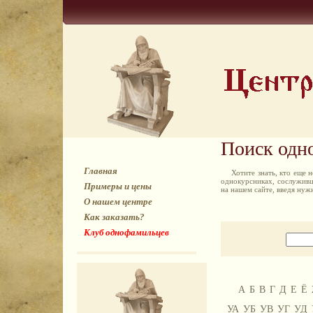
Поиск одн
Главная
Хотите знать, кто еще
однокурсниках, сослуживц
Примеры и цены
на нашем сайте, введя ну
О нашем центре
Как заказать?
Клуб однофамильцев
А
Б
В
Г
Д
Е
Ё
УА
УБ
УВ
УГ
УД