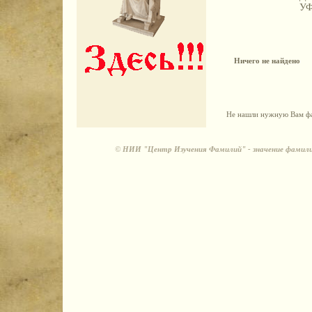
У
Ничего не найдено
Не нашли нужную Вам фа
©
НИИ "Центр Изучения Фамилий" - значение фамили