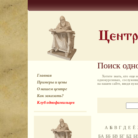
Поиск одн
Главная
Хотите знать, кто еще
однокурсниках, сослуживц
Примеры и цены
на нашем сайте, введя ну
О нашем центре
Как заказать?
Клуб однофамильцев
А
Б
В
Г
Д
Е
Ё
БА
ББ
БВ
БГ
БД
Б