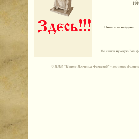
И
Ничего не найдено
Не нашли нужную Вам фа
©
НИИ "Центр Изучения Фамилий" - значение фамили