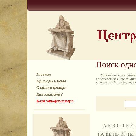
Поиск одн
Главная
Хотите знать, кто еще
однокурсниках, сослуживц
Примеры и цены
на нашем сайте, введя ну
О нашем центре
Как заказать?
Клуб однофамильцев
А
Б
В
Г
Д
Е
Ё
ИА
ИБ
ИВ
ИГ
ИД