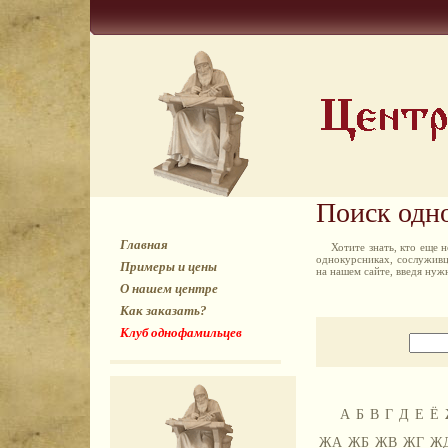
Поиск одн
Главная
Хотите знать, кто еще
однокурсниках, сослуживц
Примеры и цены
на нашем сайте, введя ну
О нашем центре
Как заказать?
Клуб однофамильцев
А
Б
В
Г
Д
Е
Ё
ЖА
ЖБ
ЖВ
ЖГ
Ж