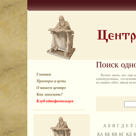
Поиск одн
Главная
Хотите знать, кто еще
однокурсниках, сослуживц
Примеры и цены
на нашем сайте, введя ну
О нашем центре
Как заказать?
Клуб однофамильцев
А
Б
В
Г
Д
Е
Ё
КА
КБ
КВ
КГ
КД