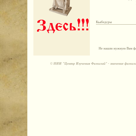
Кьабедсры
Не нашли нужную Вам фа
©
НИИ "Центр Изучения Фамилий" - значение фамили