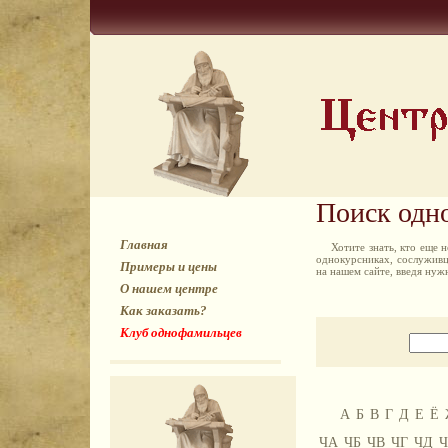
Поиск одн
Главная
Хотите знать, кто еще
однокурсниках, сослуживц
Примеры и цены
на нашем сайте, введя ну
О нашем центре
Как заказать?
Клуб однофамильцев
А
Б
В
Г
Д
Е
Ё
ЧА
ЧБ
ЧВ
ЧГ
ЧД
Ч