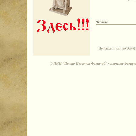
Чяпайте
Не нашли нужную Вам фа
©
НИИ "Центр Изучения Фамилий" - значение фамили