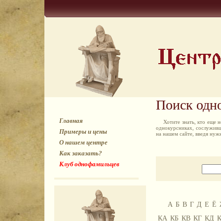
Поиск одн
Главная
Хотите знать, кто еще
однокурсниках, сослуживц
Примеры и цены
на нашем сайте, введя ну
О нашем центре
Как заказать?
Клуб однофамильцев
А
Б
В
Г
Д
Е
Ё
КА
КБ
КВ
КГ
КД