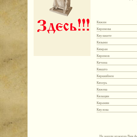
Кяжин
Кяримова
Кяулаките
Кязыми
Кямран
Кяримов
Кячина
Кякшто
Кярккяйнен
Кяхерь
Кяжева
Кялащян
Кярамян
Кяулова
Не нашли нужную Вам фа