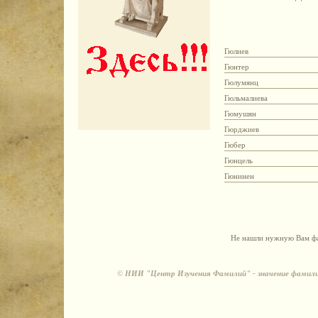
Гюлиев
Гюнтер
Гюлумянц
Гюльмалиева
Гюмушян
Гюрджиев
Гюбер
Гюнцель
Гюнинен
Не нашли нужную Вам фа
©
НИИ "Центр Изучения Фамилий" - значение фамили