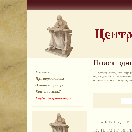
Поиск одн
Главная
Хотите знать, кто еще
однокурсниках, сослуживц
Примеры и цены
на нашем сайте, введя ну
О нашем центре
Как заказать?
Клуб однофамильцев
А
Б
В
Г
Д
Е
Ё
ГА
ГБ
ГВ
ГГ
ГД
Г