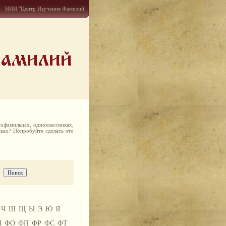
НИИ "Центр Изучения Фамилий"
офамильцах, одноклассниках,
иках? Попробуйте сделать это
Ч
Ш
Щ
Ы
Э
Ю
Я
Н
ФО
ФП
ФР
ФС
ФТ