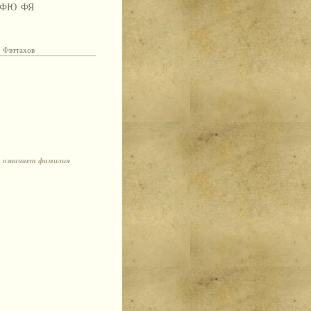
ФЮ
ФЯ
Фвттахов
о означает фамилия