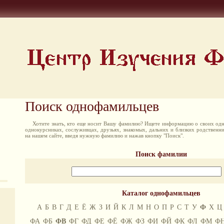
Поиск однофамильцев
Хотите знать, кто еще носит Вашу фамилию? Ищете информацию о своих одн
однокурсниках, сослуживцах, друзьях, знакомых, дальних и близких родственн
на нашем сайте, введя нужную фамилию и нажав кнопку "Поиск".
Поиск фамилии
Каталог однофамильцев
А
Б
В
Г
Д
Е
Ё
Ж
З
И
Й
К
Л
М
Н
О
П
Р
С
Т
У
Ф
Х
Ц
ФА
ФБ
ФВ
ФГ
ФД
ФЕ
ФЁ
ФЖ
ФЗ
ФИ
ФЙ
ФК
ФЛ
ФМ
Ф