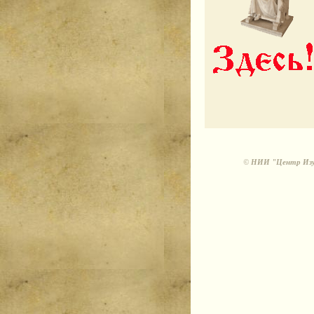
©
НИИ "Центр Изуч