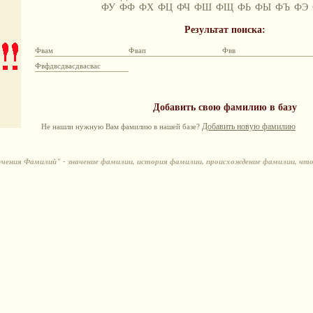
ФУ
ФФ
ФХ
ФЦ
ФЧ
ФШ
ФЩ
ФЬ
ФЫ
ФЪ
ФЭ
Результат поиска:
Фвам
Фвап
Фвв
Фвфдвсдвасдвасвас
Добавить свою фамилию в базу
Добавить новую фамилию
Не нашли нужную Вам фамилию в нашей базе?
ения Фамилий" - значение фамилии, история фамилии, происхождение фамилии, чт