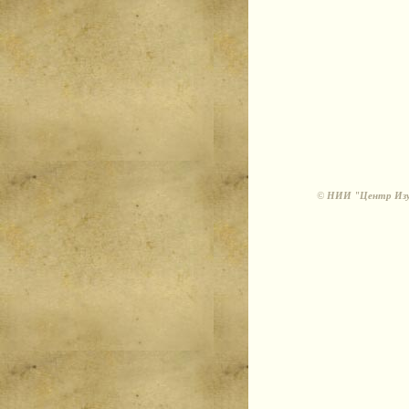
©
НИИ "Центр Изуч