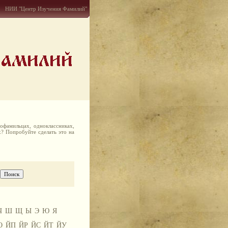
НИИ "Центр Изучения Фамилий"
офамильцах, одноклассниках,
х? Попробуйте сделать это на
Ч
Ш
Щ
Ы
Э
Ю
Я
О
ЙП
ЙР
ЙС
ЙТ
ЙУ