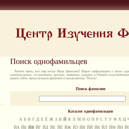
Поиск однофамильцев
Хотите знать, кто еще носит Вашу фамилию? Ищете информацию о своих одн
однокурсниках, сослуживцах, друзьях, знакомых, дальних и близких родственника
нашем сайте, введя нужную фамилию и нажав кнопку "Поиск".
Поиск фамилии
Каталог однофамильцев
А
Б
В
Г
Д
Е
Ё
Ж
З
И
Й
К
Л
М
Н
О
П
Р
С
Т
У
Ф
Х
Ц
ЙА
ЙБ
ЙВ
ЙГ
ЙД
ЙЕ
ЙЁ
ЙЖ
ЙЗ
ЙИ
ЙЙ
ЙК
ЙЛ
ЙМ
ЙН
Й