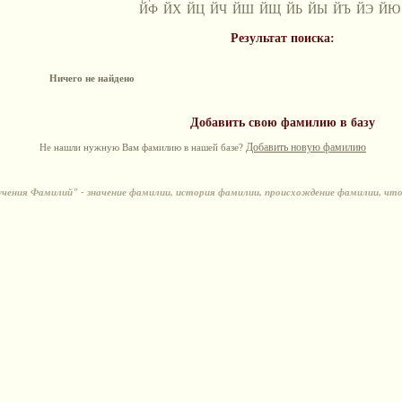
ЙФ
ЙХ
ЙЦ
ЙЧ
ЙШ
ЙЩ
ЙЬ
ЙЫ
ЙЪ
ЙЭ
ЙЮ
Результат поиска:
Ничего не найдено
Добавить свою фамилию в базу
Добавить новую фамилию
Не нашли нужную Вам фамилию в нашей базе?
ения Фамилий" - значение фамилии, история фамилии, происхождение фамилии, чт