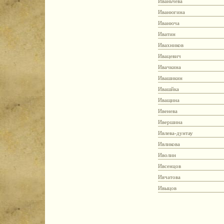
Иваньчева
Иванюгина
Иванюча
Иватин
Ивахников
Ивацевич
Ивачкина
Ивашикин
Ивашйка
Иващина
Ивенева
Ивершина
Ивлева-дунтау
Ивликова
Иволин
Ивсенцов
Ивчатова
Ивыцов