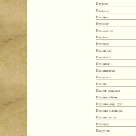
Ивадаев
Иважова
Ивайнен
Иванаева
Иванащенко
Иванеко
Иванидзе
Иванисова
Иваничек
Иванишко
Иванищенков
Иванкович
Иванна
Иванов-ардашев
Иванов-лобзов
Иванова-дорогуш
Иванова-малявина
Ивановичьива
Иванофф
Ивантиев