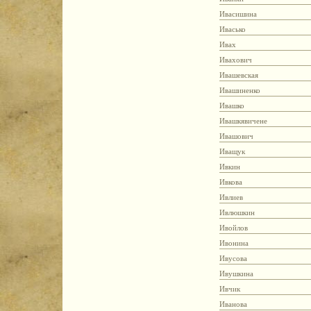
Ивасишина
Ивасько
Ивах
Ивахович
Ивашевская
Ивашиненко
Ивашко
Ивашкявичене
Ивашович
Иващук
Ивкин
Ивкова
Ивлиев
Ивлюшкин
Ивойлов
Ивонина
Ивусова
Ивушкина
Ивчик
Иванова