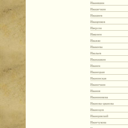
Иваняшин
Ивашечкин
Ивашнев
Иващенков
Иверсен
Ивконен
Иважко
Ивакеева
Ивальев
Иванашкин
Иванен
Иванецкая
Иванинская
Иваничкин
Ивания
Иваннникова
Иванова-цванова
Иваноцов
Иванцивский
Иванчукова