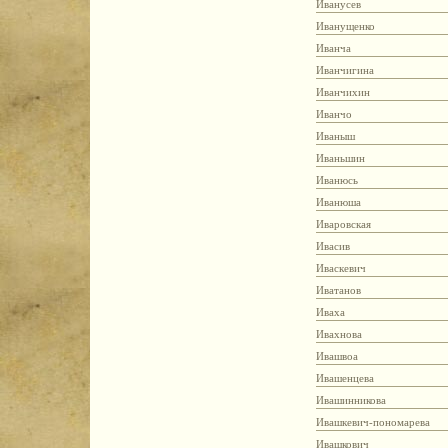
Иванусев
Иванущенко
Иванча
Иванчигина
Иванчихин
Иванчо
Иваныш
Иваньшин
Иванюсь
Иванюша
Иваровская
Ивасив
Иваскевич
Иватанов
Иваха
Ивахнова
Ивашвоа
Ивашенцева
Ивашинникова
Ивашкевич-пономарева
Ивашкович