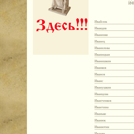
И
Ивайсюк
Ивакцив
Иваненко
Иванец
Иванилова
Иваницкая
Иванишкин
Иванков
Иванов
Иванс
Иванушкин
Иванцова
Иванченков
Иванчина
Иванько
Иванюк
Иванютин
Иванян