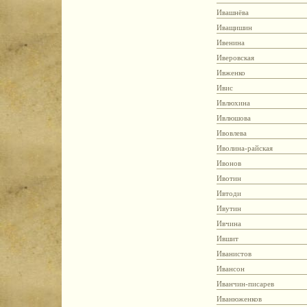
Ивашнёва
Иващишин
Ивенина
Иверовская
Ивженко
Ивис
Ивлюхина
Ивлюшова
Ивовлева
Иволина-райская
Ивонов
Ивотин
Ивтоди
Ивутин
Ивчина
Ившит
Иванистов
Ивансон
Иванчин-писарев
Иванюженков