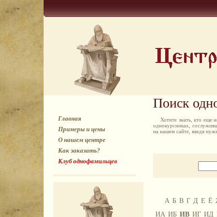
Поиск одн
Главная
Хотите знать, кто еще
однокурсниках, сослуживц
Примеры и цены
на нашем сайте, введя ну
О нашем центре
Как заказать?
Клуб однофамильцев
А
Б
В
Г
Д
Е
Ё
ИА
ИБ
ИВ
ИГ
ИД