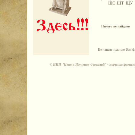
ЩС
ЩТ
ЩУ
Ничего не найдено
Не нашли нужную Вам фа
©
НИИ "Центр Изучения Фамилий" - значение фамили