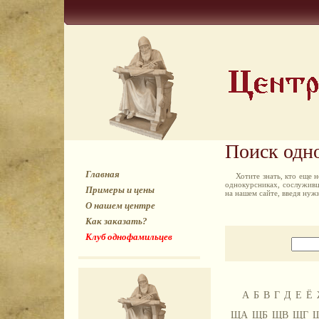
Поиск одн
Главная
Хотите знать, кто еще
однокурсниках, сослуживц
Примеры и цены
на нашем сайте, введя ну
О нашем центре
Как заказать?
Клуб однофамильцев
А
Б
В
Г
Д
Е
Ё
ЩА
ЩБ
ЩВ
ЩГ