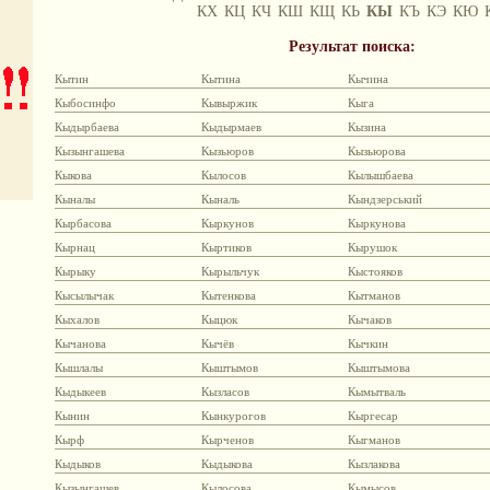
КХ
КЦ
КЧ
КШ
КЩ
КЬ
КЫ
КЪ
КЭ
КЮ
Результат поиска:
Кытин
Кытина
Кычина
Кыбосинфо
Кывыржик
Кыга
Кыдырбаева
Кыдырмаев
Кызина
Кызынгашева
Кызьюров
Кызьюрова
Кыкова
Кылосов
Кылышбаева
Кыналы
Кыналь
Кындзерський
Кырбасова
Кыркунов
Кыркунова
Кырнац
Кыртиков
Кырушок
Кырыку
Кырыльчук
Кыстояков
Кысылычак
Кытенкова
Кытманов
Кыхалов
Кыцюк
Кычаков
Кычанова
Кычёв
Кычкин
Кышлалы
Кыштымов
Кыштымова
Кыдыкеев
Кызласов
Кымытваль
Кынин
Кынкурогов
Кыргесар
Кырф
Кырченов
Кыгманов
Кыдыков
Кыдыкова
Кызлакова
Кызынгашев
Кылосова
Кымысов