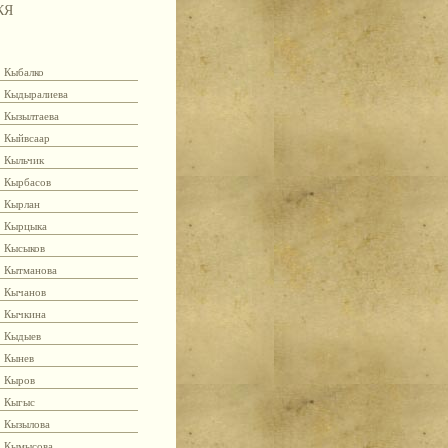
КЯ
Кыбалко
Кыдыралиева
Кызылтаева
Кыйвсаар
Кыльчик
Кырбасов
Кырлан
Кырцыка
Кысыков
Кытманова
Кычанов
Кычкина
Кыдыев
Кынев
Кыров
Кыгыс
Кызылова
Кымысова