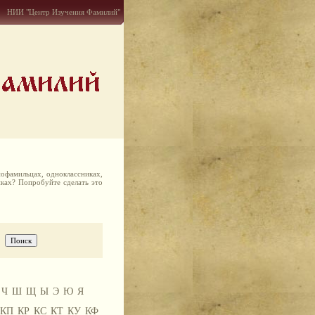
НИИ "Центр Изучения Фамилий"
офамильцах, одноклассниках,
иках? Попробуйте сделать это
Ч
Ш
Щ
Ы
Э
Ю
Я
КП
КР
КС
КТ
КУ
КФ