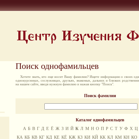
Поиск однофамильцев
Хотите знать, кто еще носит Вашу фамилию? Ищете информацию о своих одн
однокурсниках, сослуживцах, друзьях, знакомых, дальних и близких родственн
на нашем сайте, введя нужную фамилию и нажав кнопку "Поиск".
Поиск фамилии
Каталог однофамильцев
А
Б
В
Г
Д
Е
Ё
Ж
З
И
Й
К
Л
М
Н
О
П
Р
С
Т
У
Ф
Х
Ц
КА
КБ
КВ
КГ
КД
КЕ
КЁ
КЖ
КЗ
КИ
КЙ
КК
КЛ
КМ
КН
КО