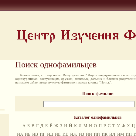
Поиск однофамильцев
Хотите знать, кто еще носит Вашу фамилию? Ищете информацию о своих одн
однокурсниках, сослуживцах, друзьях, знакомых, дальних и близких родственн
на нашем сайте, введя нужную фамилию и нажав кнопку "Поиск".
Поиск фамилии
Каталог однофамильцев
А
Б
В
Г
Д
Е
Ё
Ж
З
И
Й
К
Л
М
Н
О
П
Р
С
Т
У
Ф
Х
Ц
ЙА
ЙБ
ЙВ
ЙГ
ЙД
ЙЕ
ЙЁ
ЙЖ
ЙЗ
ЙИ
ЙЙ
ЙК
ЙЛ
ЙМ
ЙН