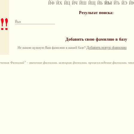
ЙФ
ЙХ
ЙЦ
ЙЧ
ЙШ
ЙЩ
ЙЬ
ЙЫ
ЙЪ
ЙЭ
Й
Результат поиска:
Йыэ
Добавить свою фамилию в базу
Добавить новую фамилию
Не нашли нужную Вам фамилию в нашей базе?
ения Фамилий" - значение фамилии, история фамилии, происхождение фамилии, чт