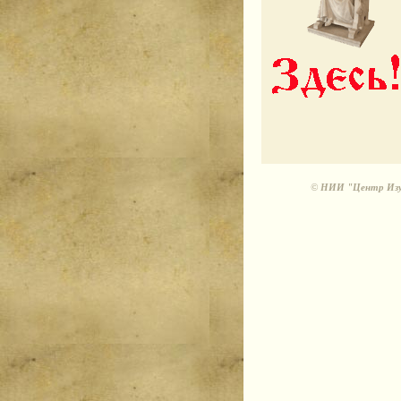
©
НИИ "Центр Изуч