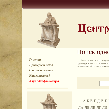
Поиск одн
Главная
Хотите знать, кто еще
однокурсниках, сослуживц
Примеры и цены
на нашем сайте, введя ну
О нашем центре
Как заказать?
Клуб однофамильцев
А
Б
В
Г
Д
Е
Ё
ЛА
ЛБ
ЛВ
ЛГ
ЛД