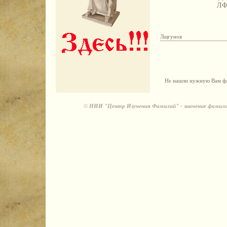
Л
Лщгунов
Не нашли нужную Вам фа
©
НИИ "Центр Изучения Фамилий" - значение фамили