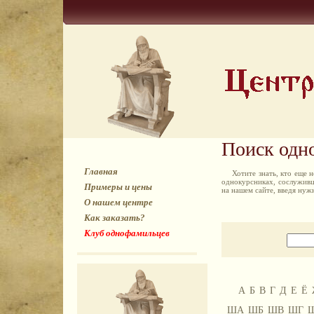
Поиск одн
Главная
Хотите знать, кто еще
однокурсниках, сослуживц
Примеры и цены
на нашем сайте, введя ну
О нашем центре
Как заказать?
Клуб однофамильцев
А
Б
В
Г
Д
Е
Ё
ША
ШБ
ШВ
ШГ