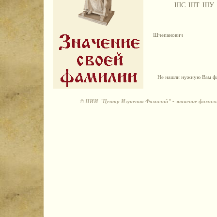
ШС
ШТ
ШУ
Шчепанович
Не нашли нужную Вам фа
©
НИИ "Центр Изучения Фамилий" - значение фамили