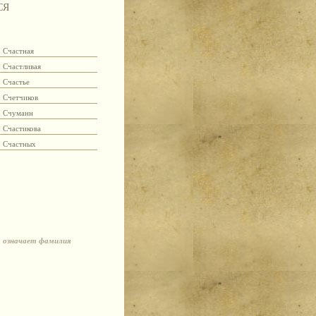
СЯ
Счастная
Счастливая
Счастье
Счетчиков
Счуманн
Счастикова
Счастных
о означает фамилия