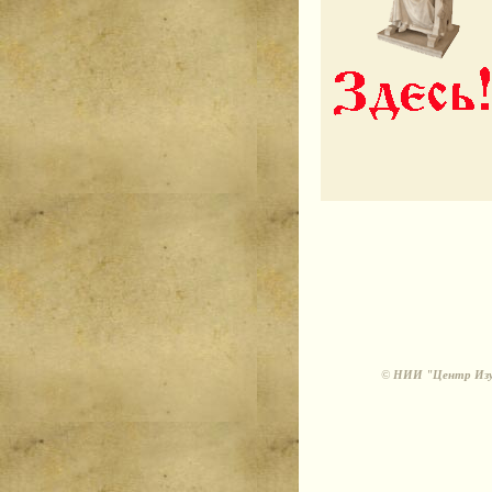
©
НИИ "Центр Изуч