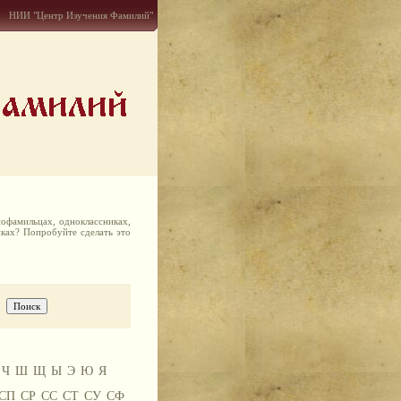
НИИ "Центр Изучения Фамилий"
офамильцах, одноклассниках,
иках? Попробуйте сделать это
Ч
Ш
Щ
Ы
Э
Ю
Я
СП
СР
СС
СТ
СУ
СФ