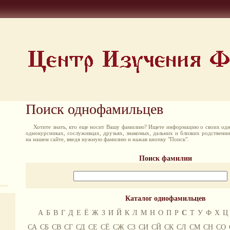
Поиск однофамильцев
Хотите знать, кто еще носит Вашу фамилию? Ищете информацию о своих одн
однокурсниках, сослуживцах, друзьях, знакомых, дальних и близких родственн
на нашем сайте, введя нужную фамилию и нажав кнопку "Поиск".
Поиск фамилии
Каталог однофамильцев
А
Б
В
Г
Д
Е
Ё
Ж
З
И
Й
К
Л
М
Н
О
П
Р
С
Т
У
Ф
Х
Ц
СА
СБ
СВ
СГ
СД
СЕ
СЁ
СЖ
СЗ
СИ
СЙ
СК
СЛ
СМ
СН
СО