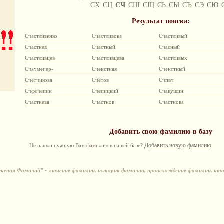
СХ
СЦ
СЧ
СШ
СЩ
СЬ
СЫ
СЪ
СЭ
СЮ
Результат поиска:
Счастливенко
Счастливова
Счастливый
Счастнев
Счастный
Счасный
Счастливцев
Счастливцева
Счастливых
Счачмеиер-
Сченстная
Сченстный
Счетчикова
Счётов
Счпвч
Счфсчепин
Счепицкий
Счакушин
Счастнева
Счастнов
Счастнова
Добавить свою фамилию в базу
Добавить новую фамилию
Не нашли нужную Вам фамилию в нашей базе?
ения Фамилий" - значение фамилии, история фамилии, происхождение фамилии, чт