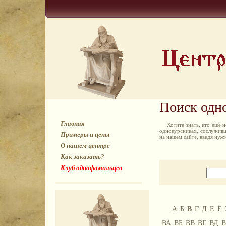
Поиск одн
Главная
Хотите знать, кто еще
однокурсниках, сослуживц
Примеры и цены
на нашем сайте, введя ну
О нашем центре
Как заказать?
Клуб однофамильцев
А
Б
В
Г
Д
Е
Ё
ВА
ВБ
ВВ
ВГ
ВД
В