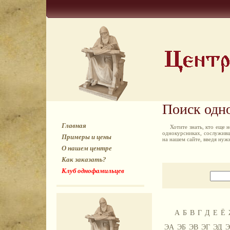
Поиск одн
Главная
Хотите знать, кто еще
однокурсниках, сослуживц
Примеры и цены
на нашем сайте, введя ну
О нашем центре
Как заказать?
Клуб однофамильцев
А
Б
В
Г
Д
Е
Ё
ЭА
ЭБ
ЭВ
ЭГ
ЭД
Э