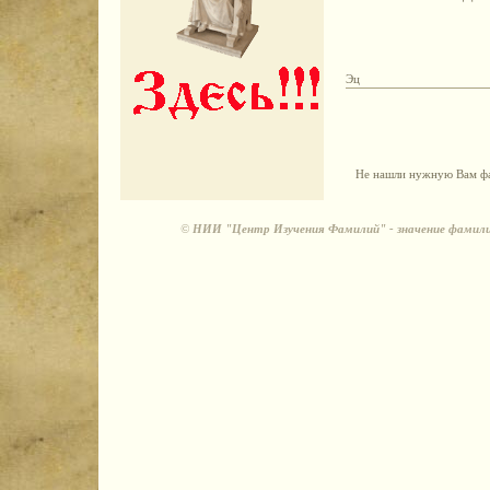
Эц
Не нашли нужную Вам фа
©
НИИ "Центр Изучения Фамилий" - значение фамили