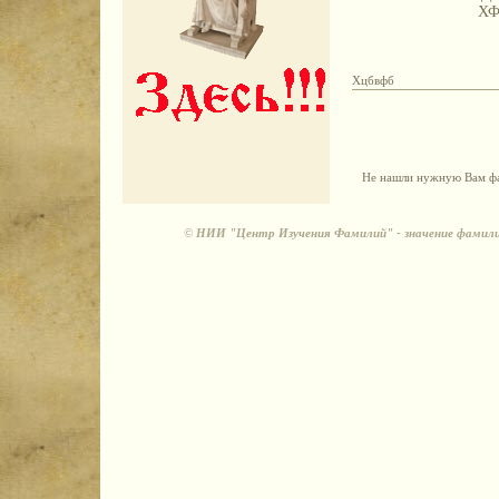
Х
Хцбвфб
Не нашли нужную Вам фа
©
НИИ "Центр Изучения Фамилий" - значение фамили