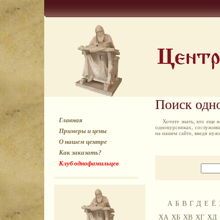
Поиск одн
Главная
Хотите знать, кто еще
однокурсниках, сослуживц
Примеры и цены
на нашем сайте, введя ну
О нашем центре
Как заказать?
Клуб однофамильцев
А
Б
В
Г
Д
Е
Ё
ХА
ХБ
ХВ
ХГ
ХД