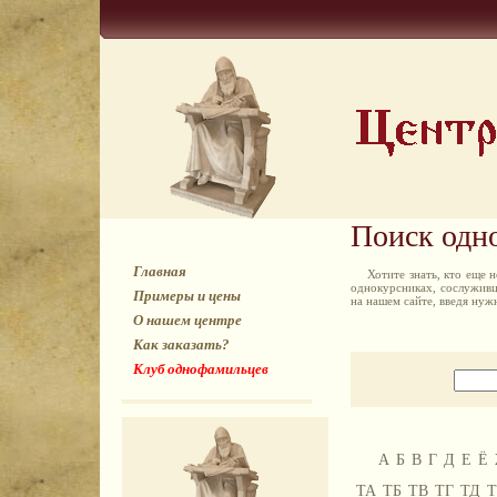
Поиск одн
Главная
Хотите знать, кто еще
однокурсниках, сослуживц
Примеры и цены
на нашем сайте, введя ну
О нашем центре
Как заказать?
Клуб однофамильцев
А
Б
В
Г
Д
Е
Ё
ТА
ТБ
ТВ
ТГ
ТД
Т