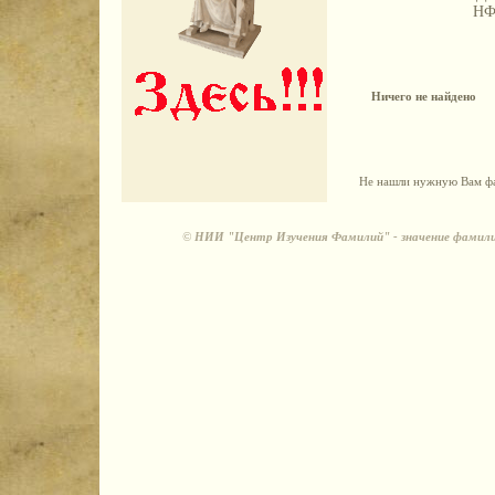
Н
Ничего не найдено
Не нашли нужную Вам фа
©
НИИ "Центр Изучения Фамилий" - значение фамили