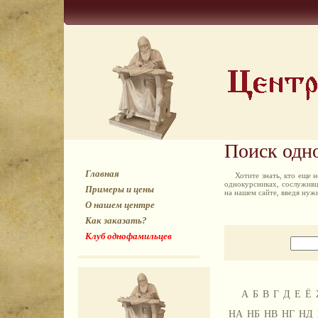
Поиск одн
Главная
Хотите знать, кто еще
однокурсниках, сослуживц
Примеры и цены
на нашем сайте, введя ну
О нашем центре
Как заказать?
Клуб однофамильцев
А
Б
В
Г
Д
Е
Ё
НА
НБ
НВ
НГ
НД