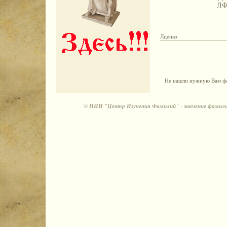
Л
Лценко
Не нашли нужную Вам фа
©
НИИ "Центр Изучения Фамилий" - значение фамили