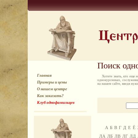
Поиск одн
Главная
Хотите знать, кто еще
однокурсниках, сослуживц
Примеры и цены
на нашем сайте, введя ну
О нашем центре
Как заказать?
Клуб однофамильцев
А
Б
В
Г
Д
Е
Ё
ЛА
ЛБ
ЛВ
ЛГ
ЛД