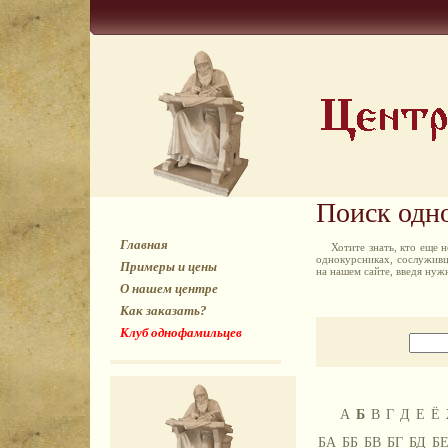
Поиск одн
Главная
Хотите знать, кто еще
однокурсниках, сослуживц
Примеры и цены
на нашем сайте, введя ну
О нашем центре
Как заказать?
Клуб однофамильцев
А
Б
В
Г
Д
Е
Ё
БА
ББ
БВ
БГ
БД
Б