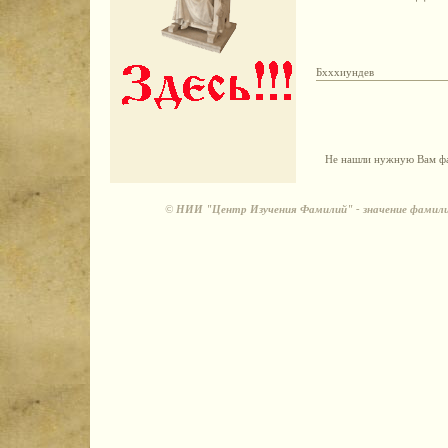
Бхххиундев
Не нашли нужную Вам фа
©
НИИ "Центр Изучения Фамилий" - значение фамили