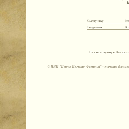
Кхалиушкоу
Кх
Кходьаыан
Кх
Не нашли нужную Вам фамил
©
НИИ "Центр Изучения Фамилий" - значение фамили