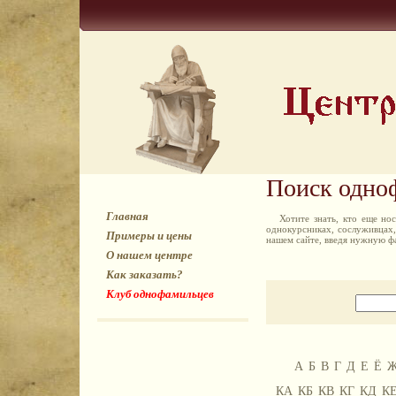
Поиск одно
Главная
Хотите знать, кто еще н
однокурсниках, сослуживцах,
Примеры и цены
нашем сайте, введя нужную ф
О нашем центре
Как заказать?
Клуб однофамильцев
А
Б
В
Г
Д
Е
Ё
КА
КБ
КВ
КГ
КД
К