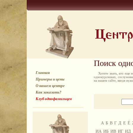
Поиск одн
Главная
Хотите знать, кто еще
однокурсниках, сослуживц
Примеры и цены
на нашем сайте, введя ну
О нашем центре
Как заказать?
Клуб однофамильцев
А
Б
В
Г
Д
Е
Ё
ИА
ИБ
ИВ
ИГ
ИД