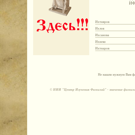
И
Ихтияров
Ихлов
Ихсанова
Ихнеко
Ихтиаров
Не нашли нужную Вам фа
©
НИИ "Центр Изучения Фамилий" - значение фамили