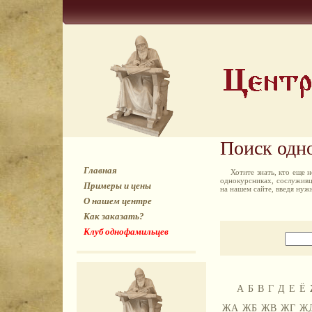
Поиск одн
Главная
Хотите знать, кто еще
однокурсниках, сослуживц
Примеры и цены
на нашем сайте, введя ну
О нашем центре
Как заказать?
Клуб однофамильцев
А
Б
В
Г
Д
Е
Ё
ЖА
ЖБ
ЖВ
ЖГ
Ж